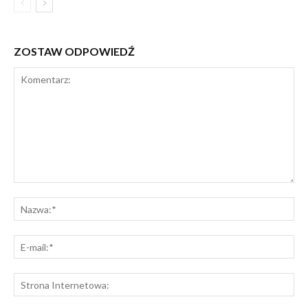
ZOSTAW ODPOWIEDŹ
Komentarz:
Na
E-
mai
St
Int