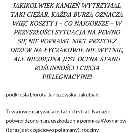
JAKIKOLWIEK KAMIEŃ WYTRZYMAŁ
TAKI CIĘŻAR. KAŻDA BURZA OZNACZA
WIĘC KOSZTY I – CO NAJGORSZE – W
PRZYSZŁOŚCI SYTUACJA NA PEWNO
SIĘ NIE POPRAWI. NIKT PRZECIEŻ
DRZEW NA ŁYCZAKOWIE NIE WYTNIE,
ALE NIEZBĘDNA JEST OCENA STANU
ROŚLINNOŚCI I CIĘCIA
PIELEGNACYJNE!
podkreśla Dorota Janiszewska-Jakubiak.
Trwa inwentaryzacja ostatnich strat. Na razie
potwierdzono m.in. uszkodzenia pomnika Woynarów
(teraz jest częściowo połamany), rodziny