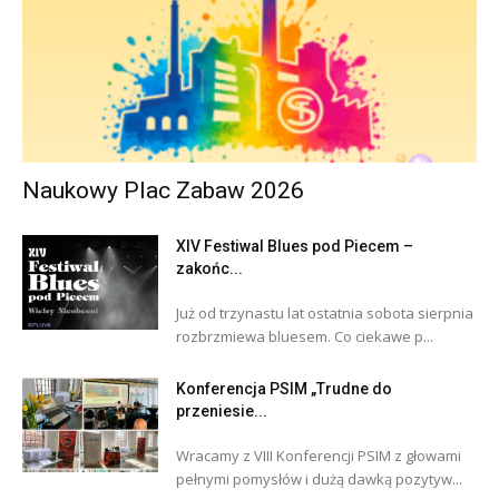
Naukowy Plac Zabaw 2026
XIV Festiwal Blues pod Piecem –
zakońc...
Już od trzynastu lat ostatnia sobota sierpnia
rozbrzmiewa bluesem. Co ciekawe p...
Konferencja PSIM „Trudne do
przeniesie...
Wracamy z VIII Konferencji PSIM z głowami
pełnymi pomysłów i dużą dawką pozytyw...