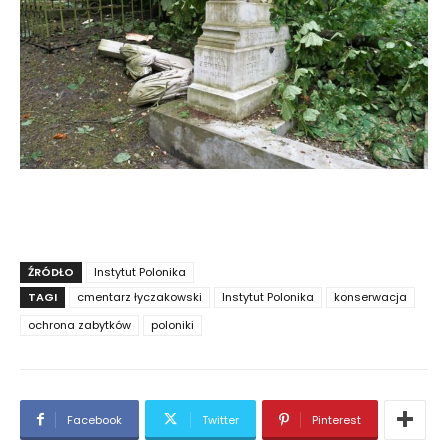
ŹRÓDŁO
Instytut Polonika
TAGI
cmentarz łyczakowski
Instytut Polonika
konserwacja
ochrona zabytków
poloniki
Facebook
Twitter
Pinterest