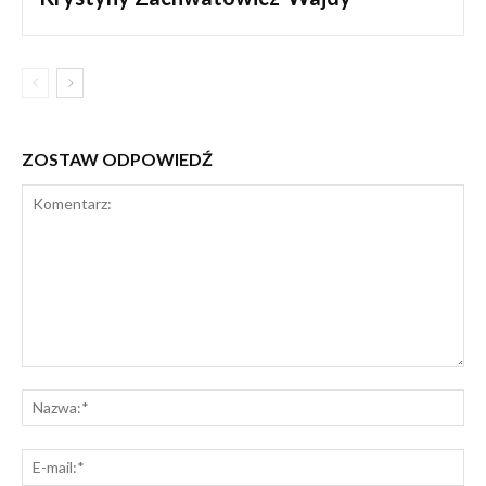
ZOSTAW ODPOWIEDŹ
Komentarz:
Na
E-
mai