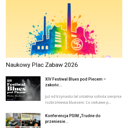
Naukowy Plac Zabaw 2026
XIV Festiwal Blues pod Piecem –
zakońc...
Już od trzynastu lat ostatnia sobota sierpnia
rozbrzmiewa bluesem. Co ciekawe p...
Konferencja PSIM „Trudne do
przeniesie...