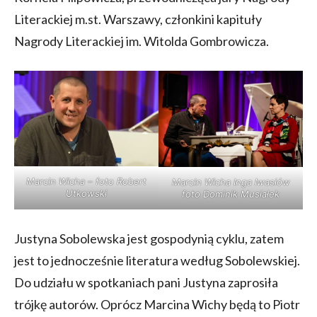
Literackiej m.st. Warszawy, członkini kapituły
Nagrody Literackiej im. Witolda Gombrowicza.
Marcin Wicha – foto Robert
Marcin Wicha Inga Iwasiów
Utkowski
foto Dominik Musiałek
Justyna Sobolewska jest gospodynią cyklu, zatem
jest to jednocześnie literatura według Sobolewskiej.
Do udziału w spotkaniach pani Justyna zaprosiła
trójkę autorów. Oprócz Marcina Wichy będą to Piotr