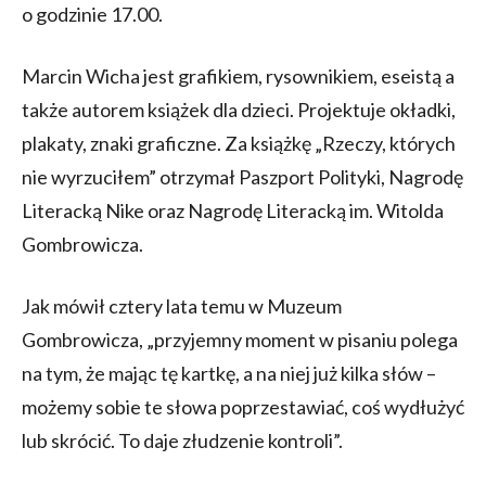
o godzinie 17.00.
Marcin Wicha jest grafikiem, rysownikiem, eseistą a
także autorem książek dla dzieci. Projektuje okładki,
plakaty, znaki graficzne. Za książkę „Rzeczy, których
nie wyrzuciłem” otrzymał Paszport Polityki, Nagrodę
Literacką Nike oraz Nagrodę Literacką im. Witolda
Gombrowicza.
Jak mówił cztery lata temu w Muzeum
Gombrowicza, „przyjemny moment w pisaniu polega
na tym, że mając tę kartkę, a na niej już kilka słów –
możemy sobie te słowa poprzestawiać, coś wydłużyć
lub skrócić. To daje złudzenie kontroli”.