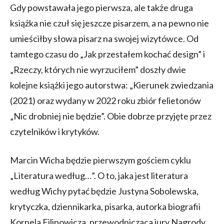
Gdy powstawała jego pierwsza, ale także druga
książka nie czuł się jeszcze pisarzem, a na pewno nie
umieściłby słowa pisarz na swojej wizytówce. Od
tamtego czasu do „Jak przestałem kochać design” i
„Rzeczy, których nie wyrzuciłem” doszły dwie
kolejne książki jego autorstwa: „Kierunek zwiedzania
(2021) oraz wydany w 2022 roku zbiór felietonów
„Nic drobniej nie będzie”. Obie dobrze przyjęte przez
czytelników i krytyków.
Marcin Wicha będzie pierwszym gościem cyklu
„Literatura według…”. O to, jaka jest literatura
według Wichy pytać będzie Justyna Sobolewska,
krytyczka, dziennikarka, pisarka, autorka biografii
Kornela Filipowicza, przewodnicząca jury Nagrody