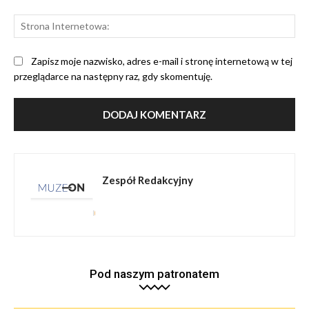
St
Int
Zapisz moje nazwisko, adres e-mail i stronę internetową w tej
przeglądarce na następny raz, gdy skomentuję.
Zespół Redakcyjny
Pod naszym patronatem