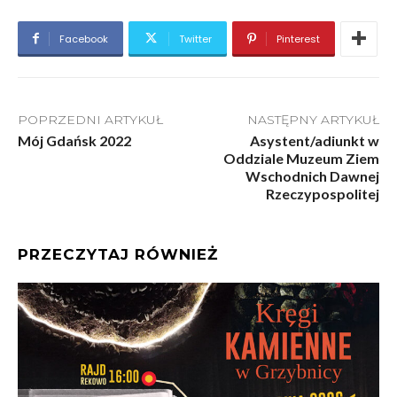
Facebook
Twitter
Pinterest
POPRZEDNI ARTYKUŁ
NASTĘPNY ARTYKUŁ
Mój Gdańsk 2022
Asystent/adiunkt w
Oddziale Muzeum Ziem
Wschodnich Dawnej
Rzeczypospolitej
PRZECZYTAJ RÓWNIEŻ