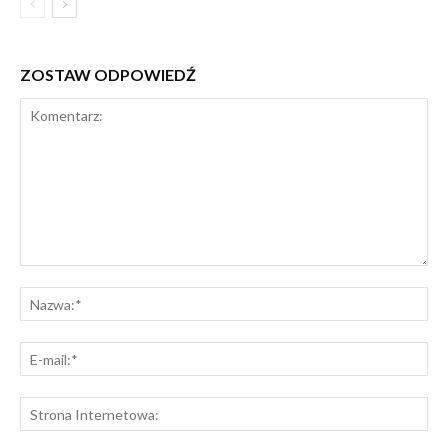
ZOSTAW ODPOWIEDŹ
Komentarz:
Na
E-
mai
St
Int