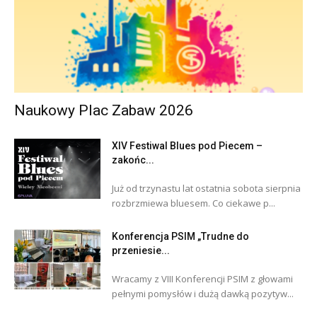
Naukowy Plac Zabaw 2026
XIV Festiwal Blues pod Piecem –
zakońc...
Już od trzynastu lat ostatnia sobota sierpnia
rozbrzmiewa bluesem. Co ciekawe p...
Konferencja PSIM „Trudne do
przeniesie...
Wracamy z VIII Konferencji PSIM z głowami
pełnymi pomysłów i dużą dawką pozytyw...