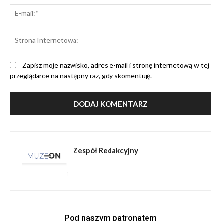
E-
mai
St
Int
Zapisz moje nazwisko, adres e-mail i stronę internetową w tej
przeglądarce na następny raz, gdy skomentuję.
Zespół Redakcyjny
Pod naszym patronatem