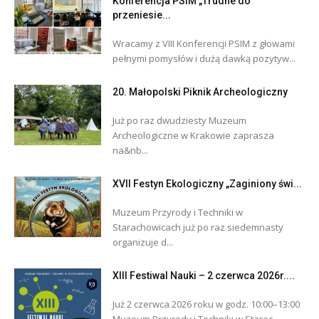
Konferencja PSIM „Trudne do
przeniesie...
Wracamy z VIII Konferencji PSIM z głowami
pełnymi pomysłów i dużą dawką pozytyw...
20. Małopolski Piknik Archeologiczny
Już po raz dwudziesty Muzeum
Archeologiczne w Krakowie zaprasza
na&nb...
XVII Festyn Ekologiczny „Zaginiony świ...
Muzeum Przyrody i Techniki w
Starachowicach już po raz siedemnasty
organizuje d...
XIII Festiwal Nauki – 2 czerwca 2026r....
Już 2 czerwca 2026 roku w godz. 10:00–13:00
Muzeum Przyrody i Techniki w Starac...