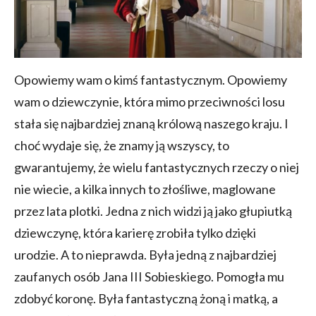
Opowiemy wam o kimś fantastycznym. Opowiemy
wam o dziewczynie, która mimo przeciwności losu
stała się najbardziej znaną królową naszego kraju. I
choć wydaje się, że znamy ją wszyscy, to
gwarantujemy, że wielu fantastycznych rzeczy o niej
nie wiecie, a kilka innych to złośliwe, maglowane
przez lata plotki. Jedna z nich widzi ją jako głupiutką
dziewczynę, która karierę zrobiła tylko dzięki
urodzie. A to nieprawda. Była jedną z najbardziej
zaufanych osób Jana III Sobieskiego. Pomogła mu
zdobyć koronę. Była fantastyczną żoną i matką, a