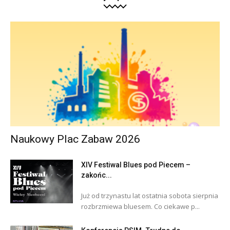
Naukowy Plac Zabaw 2026
XIV Festiwal Blues pod Piecem –
zakońc...
Już od trzynastu lat ostatnia sobota sierpnia
rozbrzmiewa bluesem. Co ciekawe p...