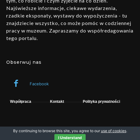
tym, co robicie i czym żyjecie na co dzień.
Najświeższe informacje, ciekawe wydarzenia,
rzadkie eksponaty, wystawy do wypożyczenia - tu
znajdziecie wszystko, co może pomóc w codziennej
pracy w muzeum. Zapraszamy do współredagowania
tego portalu.
Obserwuj nas
Facebook
Współpraca
Kontakt
Polityka prywatności
By continuing to browse this site, you agree to our
use of cookies
.
Wszelkie prawa zastrzeżone © fpsystem. Powered by Muzeo.
I Understand