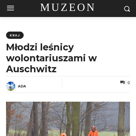
MUZEON
KRAJ
Młodzi leśnicy
wolontariuszami w
Auschwitz
0
ADA