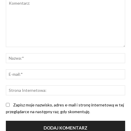
Komentarz:
Na
E-
mai
St
Int
Zapisz moje nazwisko, adres e-mail i stronę internetową w tej
przeglądarce na następny raz, gdy skomentuję.