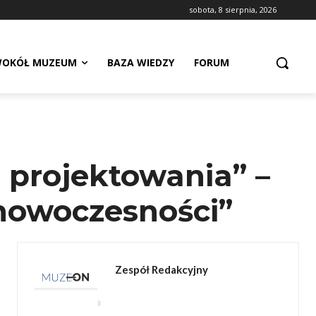
sobota, 8 sierpnia, 2026
OKÓŁ MUZEUM
BAZA WIEDZY
FORUM
 projektowania” –
 nowoczesności”
Zespół Redakcyjny