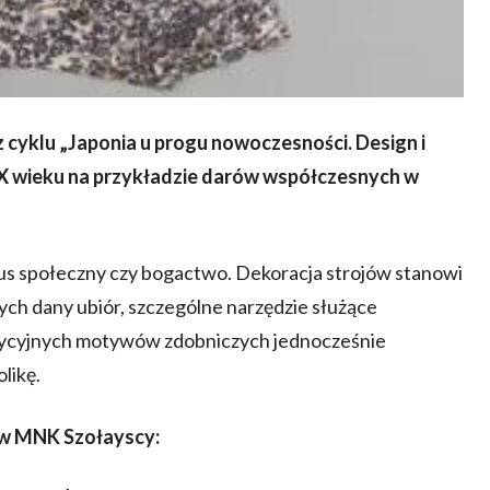
yklu „Japonia u progu nowoczesności. Design i
XX wieku na przykładzie darów współczesnych w
tus społeczny czy bogactwo. Dekoracja strojów stanowi
ych dany ubiór, szczególne narzędzie służące
adycyjnych motywów zdobniczych jednocześnie
likę.
w MNK Szołayscy: