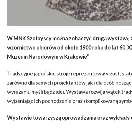
W MNK Szołayscy można zobaczyć drugą wystawę z c
wzornictwo ubiorów od około 1900 roku do lat 60. 
Muzeum Narodowym w Krakowie”
Tradycyjne japońskie stroje reprezentowały gust, sta
zarówno dla samych projektantów jak i dla osób nosząc
wyrażaniu myśli bądź idei. Wystawa rozwija wątek tr
wyjaśniając ich pochodzenie oraz skomplikowaną symbo
Wystawie towarzyszą oprowadzania oraz wykłady 