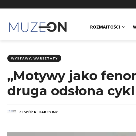
ROZMAITOŚCI
W
WYSTAWY, WARSZTATY
„Motywy jako fenom
druga odsłona cyk
ZESPÓŁ REDAKCYJNY