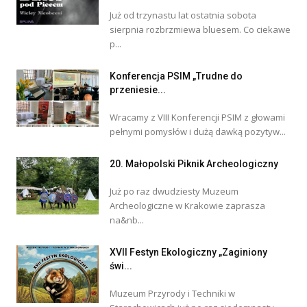
Już od trzynastu lat ostatnia sobota
sierpnia rozbrzmiewa bluesem. Co ciekawe
p...
Konferencja PSIM „Trudne do
przeniesie...
Wracamy z VIII Konferencji PSIM z głowami
pełnymi pomysłów i dużą dawką pozytyw...
20. Małopolski Piknik Archeologiczny
Już po raz dwudziesty Muzeum
Archeologiczne w Krakowie zaprasza
na&nb...
XVII Festyn Ekologiczny „Zaginiony
świ...
Muzeum Przyrody i Techniki w