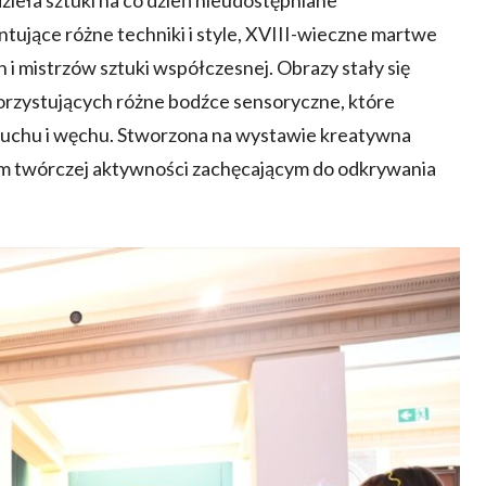
ieła sztuki na co dzień nieudostępniane
ntujące różne techniki i style, XVIII-wieczne martwe
 i mistrzów sztuki współczesnej. Obrazy stały się
korzystujących różne bodźce sensoryczne, które
słuchu i węchu. Stworzona na wystawie kreatywna
cem twórczej aktywności zachęcającym do odkrywania