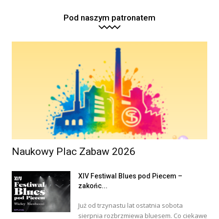
Pod naszym patronatem
Naukowy Plac Zabaw 2026
XIV Festiwal Blues pod Piecem –
zakońc...
Już od trzynastu lat ostatnia sobota
sierpnia rozbrzmiewa bluesem. Co ciekawe