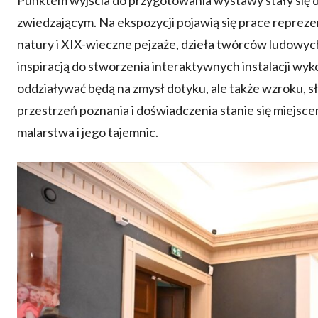
Punktem wyjścia do przygotowania wystawy stały się dz
zwiedzającym. Na ekspozycji pojawią się prace repreze
natury i XIX-wieczne pejzaże, dzieła twórców ludowych
inspiracją do stworzenia interaktywnych instalacji wy
oddziaływać będą na zmysł dotyku, ale także wzroku, 
przestrzeń poznania i doświadczenia stanie się miejs
malarstwa i jego tajemnic.