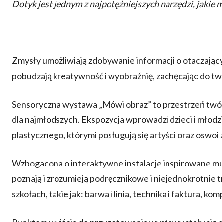
Dotyk jest jednym z najpotężniejszych narzędzi, jakie
Zmysły umożliwiają zdobywanie informacji o otaczając
pobudzają kreatywność i wyobraźnię, zachęcając do tw
Sensoryczna wystawa „Mówi obraz” to przestrzeń tw
dla najmłodszych. Ekspozycja wprowadzi dzieci i młodzi
plastycznego, którymi posługują się artyści oraz oswoi 
Wzbogacona o interaktywne instalacje inspirowane muz
poznają i zrozumieją podręcznikowe i niejednokrotnie
szkołach, takie jak: barwa i linia, technika i faktura, 