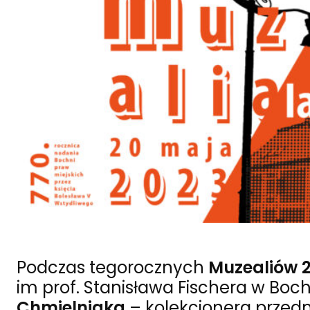
Podczas tegorocznych
Muzealiów 
im prof. Stanisława Fischera w Bo
Chmielniaka
– kolekcjonera przedmi