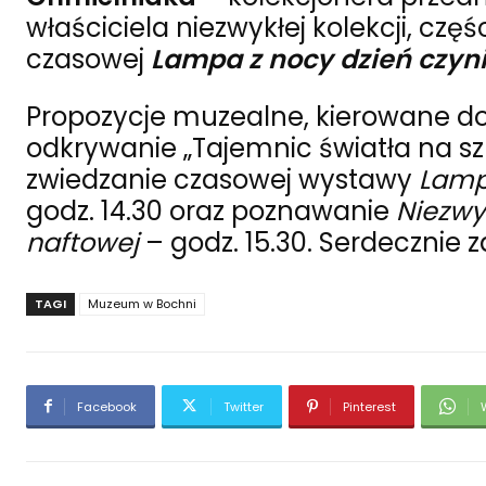
właściciela niezwykłej kolekcji, c
czasowej
Lampa z nocy dzień czyni
Propozycje muzealne, kierowane do
odkrywanie „Tajemnic światła na szk
zwiedzanie czasowej wystawy
Lampa
godz. 14.30 oraz poznawanie
Niezwy
naftowej
– godz. 15.30. Serdecznie
TAGI
Muzeum w Bochni
Facebook
Twitter
Pinterest