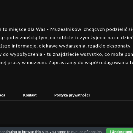
to miejsce dla Was - Muzealników, chcących podzielić si
ą społecznością tym, co robicie i czym żyjecie na co dzień
ższe informacje, ciekawe wydarzenia, rzadkie eksponaty,
 do wypożyczenia - tu znajdziecie wszystko, co może p
nej pracy w muzeum. Zapraszamy do współredagowania t
aca
Kontakt
Polityka prywatności
Muzeo.
continuing to browse this site, you agree to our
use of cookies
.
I Understand