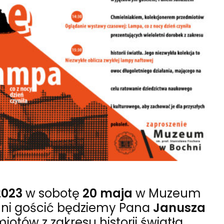
2023
w sobotę
20 maja
w Muzeum
chni gościć będziemy Pana
Janusza
otów z zakresu historii światła,