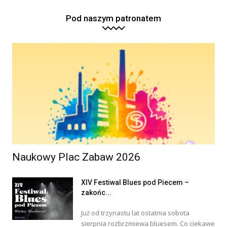
Pod naszym patronatem
Naukowy Plac Zabaw 2026
XIV Festiwal Blues pod Piecem –
zakońc...
Już od trzynastu lat ostatnia sobota
sierpnia rozbrzmiewa bluesem. Co ciekawe