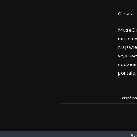
O nas
MuzeOn 
muzealn
Najświe
wystawy
codzien
portalu.
Współpr
Wszelkie prawa zastrzeżone © fpsystem. Powered by 
By 