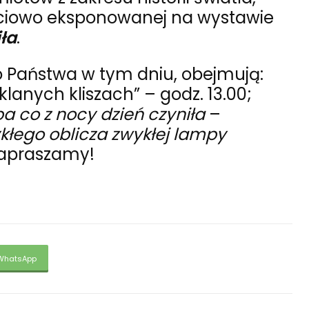
zęściowo eksponowanej na wystawie
ła
.
 Państwa w tym dniu, obejmują:
lanych kliszach” – godz. 13.00;
 co z nocy dzień czyniła
–
kłego oblicza zwykłej lampy
 zapraszamy!
WhatsApp