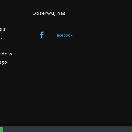
Obserwuj nas
ę z
Facebook
.
omóc w
ego