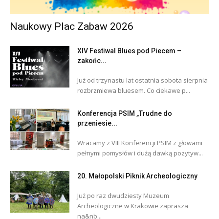
Naukowy Plac Zabaw 2026
XIV Festiwal Blues pod Piecem –
zakońc...
Już od trzynastu lat ostatnia sobota sierpnia
rozbrzmiewa bluesem. Co ciekawe p...
Konferencja PSIM „Trudne do
przeniesie...
Wracamy z VIII Konferencji PSIM z głowami
pełnymi pomysłów i dużą dawką pozytyw...
20. Małopolski Piknik Archeologiczny
Już po raz dwudziesty Muzeum
Archeologiczne w Krakowie zaprasza
na&nb...