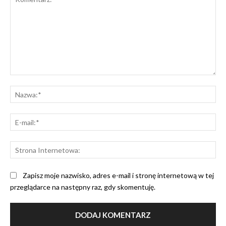
Komentarz:
Na
E-
mai
St
Int
Zapisz moje nazwisko, adres e-mail i stronę internetową w tej
przeglądarce na następny raz, gdy skomentuję.