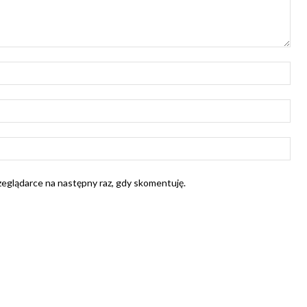
Naz
E-
mail
Str
Int
rzeglądarce na następny raz, gdy skomentuję.