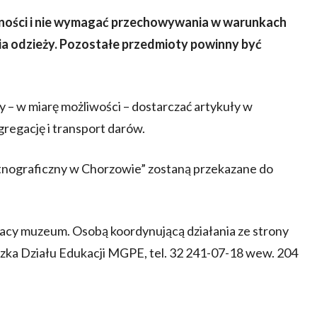
ności i nie wymagać przechowywania w warunkach
nia odzieży. Pozostałe przedmioty powinny być
y – w miarę możliwości – dostarczać artykuły w
gregację i transport darów.
tnograficzny w Chorzowie” zostaną przekazane do
acy muzeum. Osobą koordynującą działania ze strony
zka Działu Edukacji MGPE, tel. 32 241-07-18 wew. 204