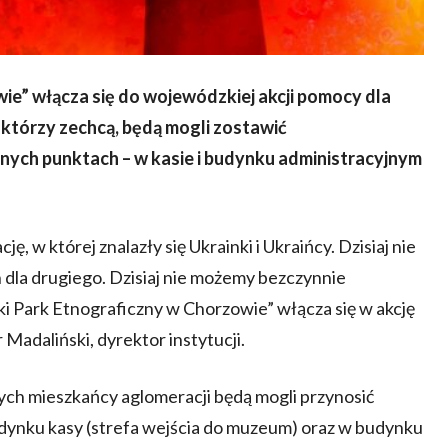
e” włącza się do wojewódzkiej akcji pomocy dla
którzy zechcą, będą mogli zostawić
nych punktach – w kasie i budynku administracyjnym
, w której znalazły się Ukrainki i Ukraińcy. Dzisiaj nie
 dla drugiego. Dzisiaj nie możemy bezczynnie
i Park Etnograficzny w Chorzowie” włącza się w akcję
adaliński, dyrektor instytucji.
ch mieszkańcy aglomeracji będą mogli przynosić
budynku kasy (strefa wejścia do muzeum) oraz w budynku