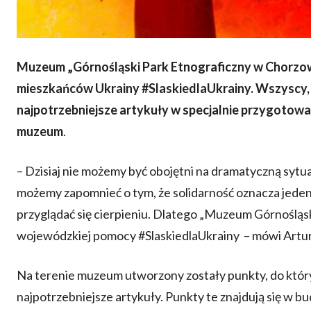
Muzeum „Górnośląski Park Etnograficzny w Chorzowi
mieszkańców Ukrainy #SlaskiedlaUkrainy. Wszyscy, 
najpotrzebniejsze artykuły w specjalnie przygotowa
muzeum
.
– Dzisiaj nie możemy być obojętni na dramatyczną sytuację
możemy zapomnieć o tym, że solidarność oznacza jeden
przyglądać się cierpieniu. Dlatego „Muzeum Górnośląsk
wojewódzkiej pomocy #SlaskiedlaUkrainy – mówi Artur M
Na terenie muzeum utworzony zostały punkty, do który
najpotrzebniejsze artykuły. Punkty te znajdują się w 