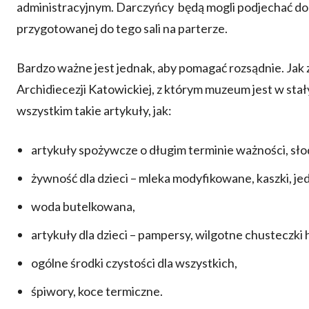
administracyjnym. Darczyńcy będą mogli podjechać do 
przygotowanej do tego sali na parterze.
Bardzo ważne jest jednak, aby pomagać rozsądnie. Jak z
Archidiecezji Katowickiej, z którym muzeum jest w stał
wszystkim takie artykuły, jak:
artykuły spożywcze o długim terminie ważności, sło
żywność dla dzieci – mleka modyfikowane, kaszki, je
woda butelkowana,
artykuły dla dzieci – pampersy, wilgotne chusteczki 
ogólne środki czystości dla wszystkich,
śpiwory, koce termiczne.