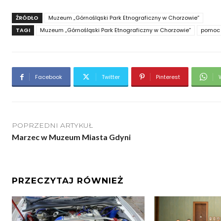
ŹRÓDŁO
Muzeum „Górnośląski Park Etnograficzny w Chorzowie”
TAGI
Muzeum „Górnośląski Park Etnograficzny w Chorzowie”
pomoc 
Facebook
Twitter
Pinterest
POPRZEDNI ARTYKUŁ
Marzec w Muzeum Miasta Gdyni
PRZECZYTAJ RÓWNIEŻ