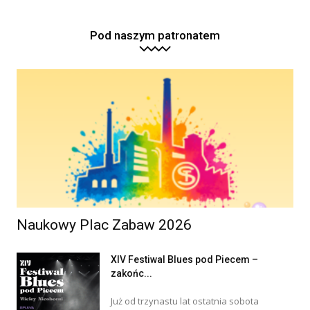
Pod naszym patronatem
Naukowy Plac Zabaw 2026
XIV Festiwal Blues pod Piecem –
zakońc...
Już od trzynastu lat ostatnia sobota