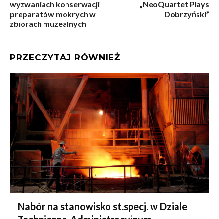
wyzwaniach konserwacji
„NeoQuartet Plays
preparatów mokrych w
Dobrzyński”
zbiorach muzealnych
PRZECZYTAJ RÓWNIEŻ
Nabór na stanowisko st.specj. w Dziale
Techniczno-Administracyjnym