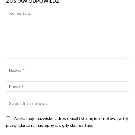
ZOSTAW ODPOWIEDŹ
Komentarz:
Na
E-
mai
St
Int
Zapisz moje nazwisko, adres e-mail i stronę internetową w tej
przeglądarce na następny raz, gdy skomentuję.