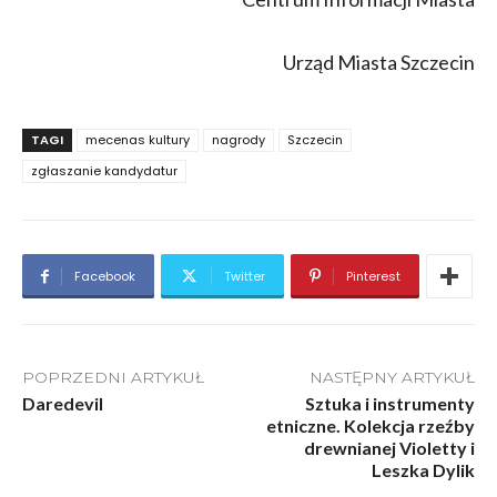
Urząd Miasta Szczecin
TAGI
mecenas kultury
nagrody
Szczecin
zgłaszanie kandydatur
Facebook
Twitter
Pinterest
POPRZEDNI ARTYKUŁ
NASTĘPNY ARTYKUŁ
Daredevil
Sztuka i instrumenty
etniczne. Kolekcja rzeźby
drewnianej Violetty i
Leszka Dylik