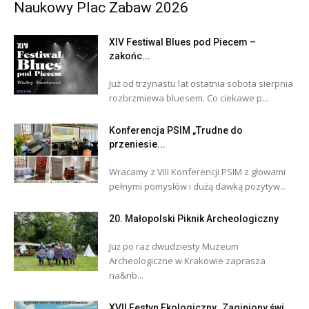
Naukowy Plac Zabaw 2026
XIV Festiwal Blues pod Piecem –
zakońc...
Już od trzynastu lat ostatnia sobota sierpnia
rozbrzmiewa bluesem. Co ciekawe p...
Konferencja PSIM „Trudne do
przeniesie...
Wracamy z VIII Konferencji PSIM z głowami
pełnymi pomysłów i dużą dawką pozytyw...
20. Małopolski Piknik Archeologiczny
Już po raz dwudziesty Muzeum
Archeologiczne w Krakowie zaprasza
na&nb...
XVII Festyn Ekologiczny „Zaginiony świ...