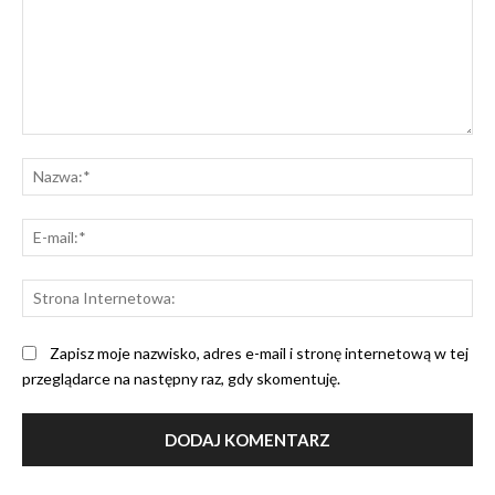
Komentarz:
Na
E-
mai
St
Int
Zapisz moje nazwisko, adres e-mail i stronę internetową w tej
przeglądarce na następny raz, gdy skomentuję.