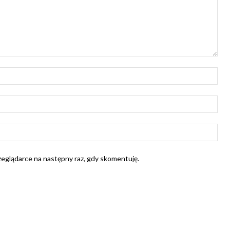
Naz
E-
mail
Str
Int
rzeglądarce na następny raz, gdy skomentuję.