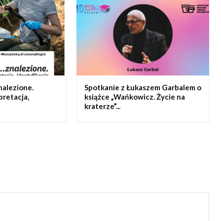
nalezione.
Spotkanie z Łukaszem Garbalem o
pretacja,
książce „Wańkowicz. Życie na
kraterze”...