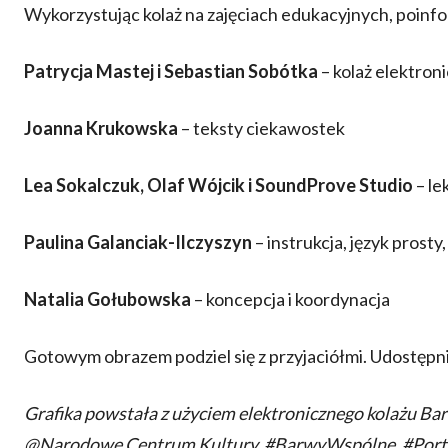
Wykorzystując kolaż na zajęciach edukacyjnych, poinf
Patrycja Mastej i Sebastian Sobótka
– kolaż elektron
Joanna Krukowska
– teksty ciekawostek
Lea Sokalczuk, Olaf Wójcik i SoundProve Studio
– le
Paulina Galanciak-Ilczyszyn
– instrukcja, język prost
Natalia Gołubowska
– koncepcja i koordynacja
Gotowym obrazem podziel się z przyjaciółmi. Udostępnia
Grafika powstała z użyciem elektronicznego kolażu 
@Narodowe Centrum Kultury, #BarwyWspólne, #Por