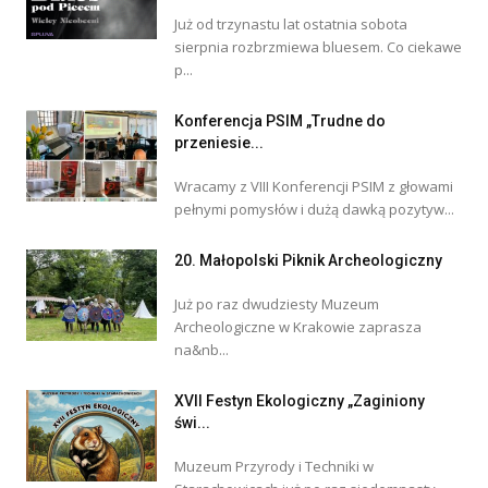
Już od trzynastu lat ostatnia sobota
sierpnia rozbrzmiewa bluesem. Co ciekawe
p...
Konferencja PSIM „Trudne do
przeniesie...
Wracamy z VIII Konferencji PSIM z głowami
pełnymi pomysłów i dużą dawką pozytyw...
20. Małopolski Piknik Archeologiczny
Już po raz dwudziesty Muzeum
Archeologiczne w Krakowie zaprasza
na&nb...
XVII Festyn Ekologiczny „Zaginiony
świ...
Muzeum Przyrody i Techniki w