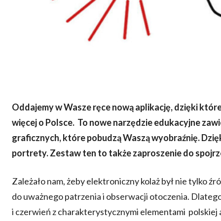
Oddajemy w Wasze ręce nową aplikację, dzięki któr
więcej o Polsce. To nowe narzędzie edukacyjne zawi
graficznych, które pobudzą Waszą wyobraźnię. Dzię
portrety. Zestaw ten to także zaproszenie do spojrz
Zależało nam, żeby elektroniczny kolaż był nie tylko źr
do uważnego patrzenia i obserwacji otoczenia. Dlatego 
i czerwień z charakterystycznymi elementami polskiej a