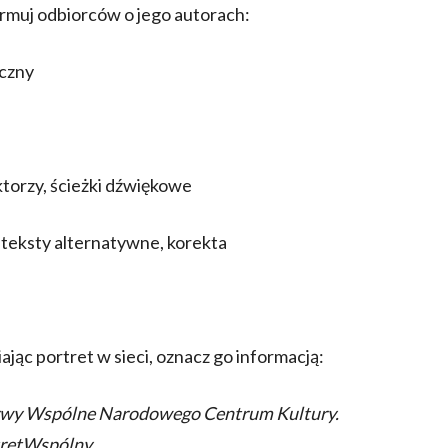
ormuj odbiorców o jego autorach:
iczny
ktorzy, ścieżki dźwiękowe
y, teksty alternatywne, korekta
jąc portret w sieci, oznacz go informacją:
Barwy Wspólne Narodowego Centrum Kultury.
tretWspólny