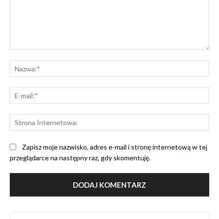
Komentarz:
Na
E-
mai
St
Int
Zapisz moje nazwisko, adres e-mail i stronę internetową w tej
przeglądarce na następny raz, gdy skomentuję.