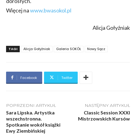
dorosłych.
Więcej na
www.bwasokol.pl
Alicja Gołyźniak
TAGI
Alicja Gołyźniak
Galeria SOKÓŁ
Nowy Sącz
Facebook
Twitter
POPRZEDNI ARTYKUŁ
NASTĘPNY ARTYKUŁ
Sara Lipska. Artystka
Classic Session XXXI
wszechstronna.
Mistrzowskich Kursów
Spotkanie wokół książki
Ewy Ziembińskiej