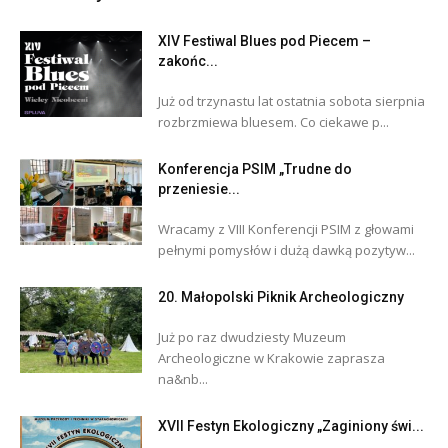
XIV Festiwal Blues pod Piecem –
zakońc...
Już od trzynastu lat ostatnia sobota sierpnia
rozbrzmiewa bluesem. Co ciekawe p...
Konferencja PSIM „Trudne do
przeniesie...
Wracamy z VIII Konferencji PSIM z głowami
pełnymi pomysłów i dużą dawką pozytyw...
20. Małopolski Piknik Archeologiczny
Już po raz dwudziesty Muzeum
Archeologiczne w Krakowie zaprasza
na&nb...
XVII Festyn Ekologiczny „Zaginiony świ...