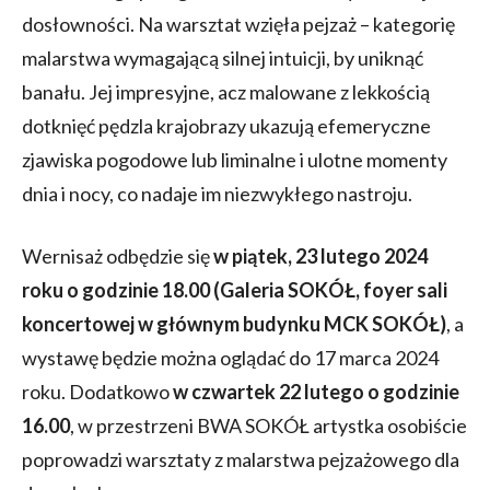
dosłowności. Na warsztat wzięła pejzaż – kategorię
malarstwa wymagającą silnej intuicji, by uniknąć
banału. Jej impresyjne, acz malowane z lekkością
dotknięć pędzla krajobrazy ukazują efemeryczne
zjawiska pogodowe lub liminalne i ulotne momenty
dnia i nocy, co nadaje im niezwykłego nastroju.
Wernisaż odbędzie się
w piątek, 23 lutego 2024
roku o godzinie 18.00 (Galeria SOKÓŁ, foyer sali
koncertowej w głównym budynku MCK SOKÓŁ)
, a
wystawę będzie można oglądać do 17 marca 2024
roku. Dodatkowo
w czwartek 22 lutego
o godzinie
16.00
, w przestrzeni BWA SOKÓŁ artystka osobiście
poprowadzi warsztaty z malarstwa pejzażowego dla