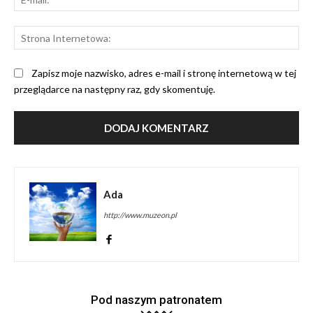
mai
St
Int
Zapisz moje nazwisko, adres e-mail i stronę internetową w tej
przeglądarce na następny raz, gdy skomentuję.
Ada
http://www.muzeon.pl
Pod naszym patronatem