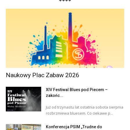
Naukowy Plac Zabaw 2026
XIV Festiwal Blues pod Piecem –
zakońc...
Już od trzynastu lat ostatnia sobota sierpnia
rozbrzmiewa bluesem. Co ciekawe p...
Konferencja PSIM „Trudne do