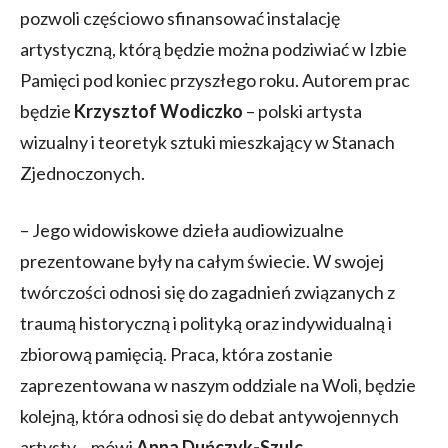
pozwoli częściowo sfinansować instalację
artystyczną, którą będzie można podziwiać w Izbie
Pamięci pod koniec przyszłego roku. Autorem prac
będzie
Krzysztof Wodiczko
– polski artysta
wizualny i teoretyk sztuki mieszkający w Stanach
Zjednoczonych.
– Jego widowiskowe dzieła audiowizualne
prezentowane były na całym świecie. W swojej
twórczości odnosi się do zagadnień związanych z
traumą historyczną i polityką oraz indywidualną i
zbiorową pamięcią. Praca, która zostanie
zaprezentowana w naszym oddziale na Woli, będzie
kolejną, która odnosi się do debat antywojennych
artysty – mówi
Anna Duńczyk-Szulc
,