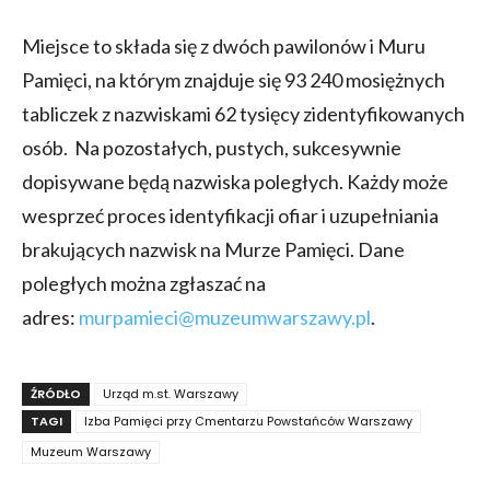
Miejsce to składa się z dwóch pawilonów i Muru
Pamięci, na którym znajduje się 93 240 mosiężnych
tabliczek z nazwiskami 62 tysięcy zidentyfikowanych
osób. Na pozostałych, pustych, sukcesywnie
dopisywane będą nazwiska poległych. Każdy może
wesprzeć proces identyfikacji ofiar i uzupełniania
brakujących nazwisk na Murze Pamięci. Dane
poległych można zgłaszać na
adres:
murpamieci@muzeumwarszawy.pl
.
ŹRÓDŁO
Urząd m.st. Warszawy
TAGI
Izba Pamięci przy Cmentarzu Powstańców Warszawy
Muzeum Warszawy