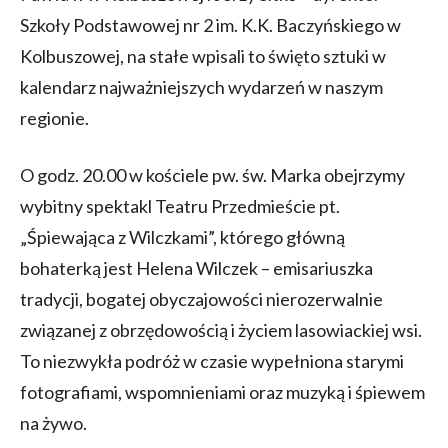
Szkoły Podstawowej nr 2 im. K.K. Baczyńskiego w
Kolbuszowej, na stałe wpisali to święto sztuki w
kalendarz najważniejszych wydarzeń w naszym
regionie.
O godz. 20.00 w kościele pw. św. Marka obejrzymy
wybitny spektakl Teatru Przedmieście pt.
„Śpiewająca z Wilczkami”, którego główną
bohaterką jest Helena Wilczek – emisariuszka
tradycji, bogatej obyczajowości nierozerwalnie
związanej z obrzędowością i życiem lasowiackiej wsi.
To niezwykła podróż w czasie wypełniona starymi
fotografiami, wspomnieniami oraz muzyką i śpiewem
na żywo.