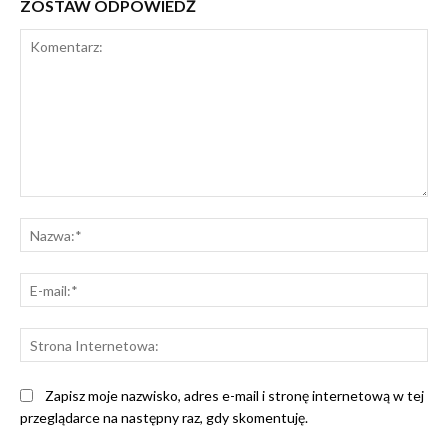
ZOSTAW ODPOWIEDŹ
Komentarz:
Na
E-
mai
St
Int
Zapisz moje nazwisko, adres e-mail i stronę internetową w tej
przeglądarce na następny raz, gdy skomentuję.