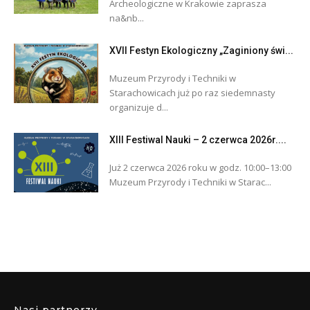
Archeologiczne w Krakowie zaprasza
na&nb...
XVII Festyn Ekologiczny „Zaginiony świ...
Muzeum Przyrody i Techniki w
Starachowicach już po raz siedemnasty
organizuje d...
XIII Festiwal Nauki – 2 czerwca 2026r....
Już 2 czerwca 2026 roku w godz. 10:00–13:00
Muzeum Przyrody i Techniki w Starac...