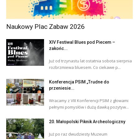
Naukowy Plac Zabaw 2026
XIV Festiwal Blues pod Piecem –
zakońc...
Już od trzynastu lat ostatnia sobota sierpnia
rozbrzmiewa bluesem. Co ciekawe p...
Konferencja PSIM „Trudne do
przeniesie...
Wracamy z VIII Konferencji PSIM z głowami
pełnymi pomysłów i dużą dawką pozytyw...
20. Małopolski Piknik Archeologiczny
Już po raz dwudziesty Muzeum