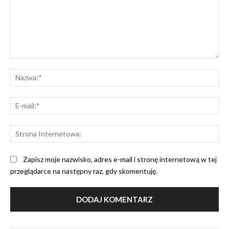
Komentarz:
Na
E-
mai
St
Int
Zapisz moje nazwisko, adres e-mail i stronę internetową w tej
przeglądarce na następny raz, gdy skomentuję.