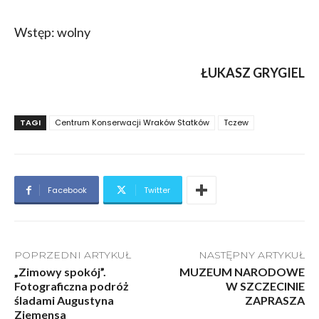
Wstęp: wolny
ŁUKASZ GRYGIEL
TAGI
Centrum Konserwacji Wraków Statków
Tczew
Facebook
Twitter
POPRZEDNI ARTYKUŁ
NASTĘPNY ARTYKUŁ
„Zimowy spokój”.
MUZEUM NARODOWE
Fotograficzna podróż
W SZCZECINIE
śladami Augustyna
ZAPRASZA
Ziemensa