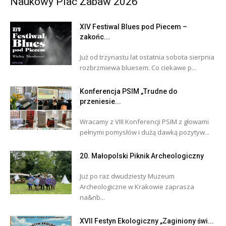
Naukowy Plac Zabaw 2026
XIV Festiwal Blues pod Piecem –
zakońc...
Już od trzynastu lat ostatnia sobota sierpnia
rozbrzmiewa bluesem. Co ciekawe p...
Konferencja PSIM „Trudne do
przeniesie...
Wracamy z VIII Konferencji PSIM z głowami
pełnymi pomysłów i dużą dawką pozytyw...
20. Małopolski Piknik Archeologiczny
Już po raz dwudziesty Muzeum
Archeologiczne w Krakowie zaprasza
na&nb...
XVII Festyn Ekologiczny „Zaginiony świ...