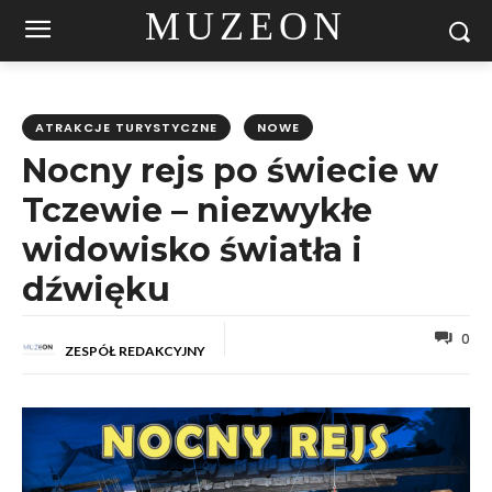
MUZEON
ATRAKCJE TURYSTYCZNE
NOWE
Nocny rejs po świecie w
Tczewie – niezwykłe
widowisko światła i
dźwięku
0
ZESPÓŁ REDAKCYJNY