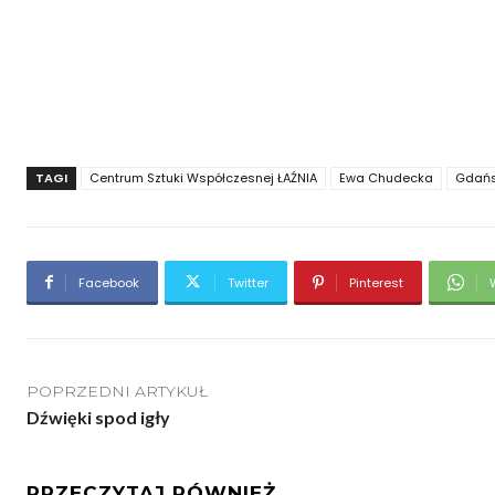
TAGI
Centrum Sztuki Współczesnej ŁAŹNIA
Ewa Chudecka
Gdań
Facebook
Twitter
Pinterest
POPRZEDNI ARTYKUŁ
Dźwięki spod igły
PRZECZYTAJ RÓWNIEŻ