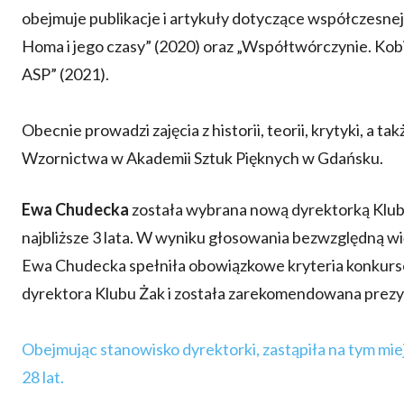
obejmuje publikacje i artykuły dotyczące współczesne
Homa i jego czasy” (2020) oraz „Współtwórczynie. Kobi
ASP” (2021).
Obecnie prowadzi zajęcia z historii, teorii, krytyki, a 
Wzornictwa w Akademii Sztuk Pięknych w Gdańsku.
Ewa Chudecka
została wybrana nową dyrektorką Klubu
najbliższe 3 lata. W wyniku głosowania bezwzględną wi
Ewa Chudecka spełniła obowiązkowe kryteria konkurs
dyrektora Klubu Żak i została zarekomendowana prez
Obejmując stanowisko dyrektorki, zastąpiła na tym mie
28 lat.