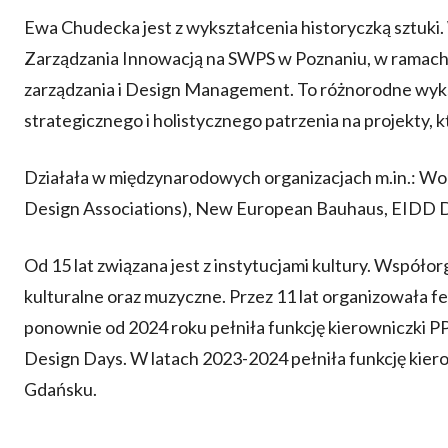
Ewa Chudecka jest z wykształcenia historyczką sztuki
Zarządzania Innowacją na SWPS w Poznaniu, w ramach 
zarządzania i Design Management. To różnorodne wyks
strategicznego i holistycznego patrzenia na projekty, kt
Działała w międzynarodowych organizacjach m.in.: W
Design Associations), New European Bauhaus, EIDD De
Od 15 lat związana jest z instytucjami kultury. Współo
kulturalne oraz muzyczne. Przez 11 lat organizowała f
ponownie od 2024 roku pełniła funkcję kierowniczki 
Design Days. W latach 2023-2024 pełniła funkcję kie
Gdańsku.