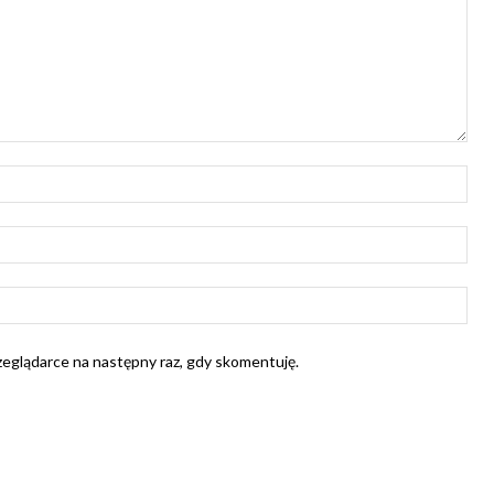
Naz
E-
mail
Str
Int
rzeglądarce na następny raz, gdy skomentuję.