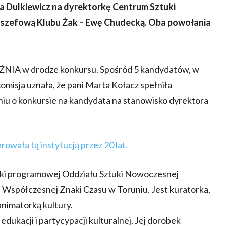
ra Dulkiewicz na dyrektorkę Centrum Sztuki
 szefową Klubu Żak – Ewę Chudecką. Oba powołania
ŹNIA w drodze konkursu. Spośród 5 kandydatów, w
misja uznała, że pani Marta Kołacz spełniła
u o konkursie na kandydata na stanowisko dyrektora
owała tą instytucją przez 20 lat.
orki programowej Oddziału Sztuki Nowoczesnej
spółczesnej Znaki Czasu w Toruniu. Jest kuratorką,
animatorką kultury.
dukacji i partycypacji kulturalnej. Jej dorobek