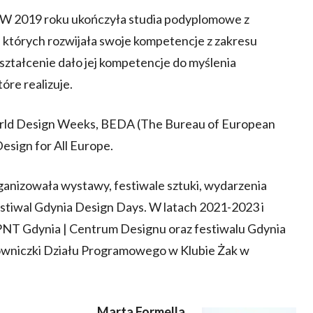
. W 2019 roku ukończyła studia podyplomowe z
których rozwijała swoje kompetencje z zakresu
ztałcenie dało jej kompetencje do myślenia
óre realizuje.
orld Design Weeks, BEDA (The Bureau of European
sign for All Europe.
rganizowała wystawy, festiwale sztuki, wydarzenia
estiwal Gdynia Design Days. W latach 2021-2023 i
PPNT Gdynia | Centrum Designu oraz festiwalu Gdynia
rowniczki Działu Programowego w Klubie Żak w
Marta Formella