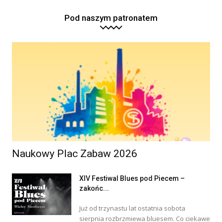
Pod naszym patronatem
Naukowy Plac Zabaw 2026
XIV Festiwal Blues pod Piecem –
zakońc...
Już od trzynastu lat ostatnia sobota
sierpnia rozbrzmiewa bluesem. Co ciekawe