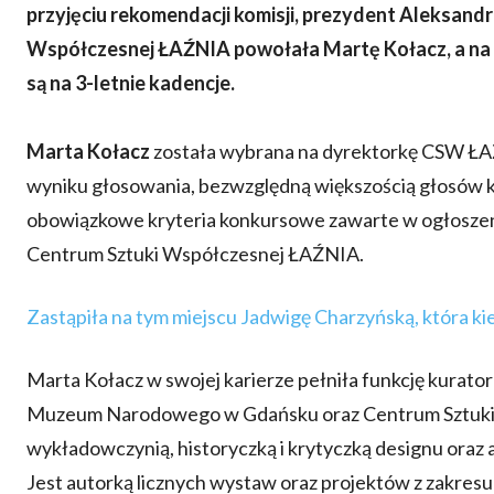
przyjęciu rekomendacji komisji, prezydent Aleksand
Współczesnej ŁAŹNIA powołała Martę Kołacz, a na
są na 3-letnie kadencje.
Marta Kołacz
została wybrana na dyrektorkę CSW ŁA
wyniku głosowania, bezwzględną większością głosów ko
obowiązkowe kryteria konkursowe zawarte w ogłoszeni
Centrum Sztuki Współczesnej ŁAŹNIA.
Zastąpiła na tym miejscu Jadwigę Charzyńską, która kier
Marta Kołacz w swojej karierze pełniła funkcję kurat
Muzeum Narodowego w Gdańsku oraz Centrum Sztuki W
wykładowczynią, historyczką i krytyczką designu oraz 
Jest autorką licznych wystaw oraz projektów z zakresu e