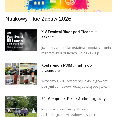
Naukowy Plac Zabaw 2026
XIV Festiwal Blues pod Piecem –
zakońc...
Już od trzynastu lat ostatnia sobota sierpnia
rozbrzmiewa bluesem. Co ciekawe p...
Konferencja PSIM „Trudne do
przeniesie...
Wracamy z VIII Konferencji PSIM z głowami
pełnymi pomysłów i dużą dawką pozytyw...
20. Małopolski Piknik Archeologiczny
Już po raz dwudziesty Muzeum
Archeologiczne w Krakowie zaprasza