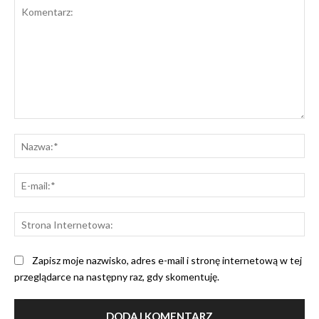
Komentarz:
Na
E-
mai
St
Int
Zapisz moje nazwisko, adres e-mail i stronę internetową w tej
przeglądarce na następny raz, gdy skomentuję.