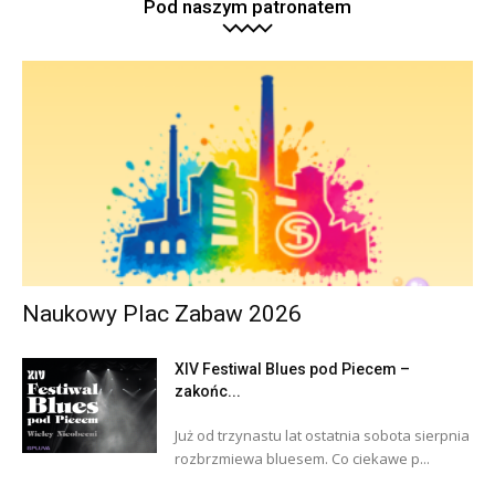
Pod naszym patronatem
Naukowy Plac Zabaw 2026
XIV Festiwal Blues pod Piecem –
zakońc...
Już od trzynastu lat ostatnia sobota sierpnia
rozbrzmiewa bluesem. Co ciekawe p...