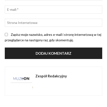
E-
mai
St
Int
Zapisz moje nazwisko, adres e-mail i stronę internetową w tej
przeglądarce na następny raz, gdy skomentuję.
Zespół Redakcyjny