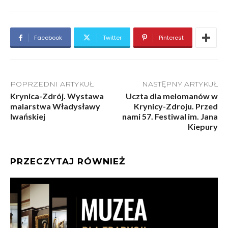
Facebook
Twitter
Pinterest
POPRZEDNI ARTYKUŁ
NASTĘPNY ARTYKUŁ
Krynica-Zdrój. Wystawa
Uczta dla melomanów w
malarstwa Władysławy
Krynicy-Zdroju. Przed
Iwańskiej
nami 57. Festiwal im. Jana
Kiepury
PRZECZYTAJ RÓWNIEŻ