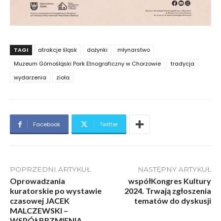
TAGI
atrakcje śląsk
dożynki
młynarstwo
Muzeum Górnośląski Park Etnograficzny w Chorzowie
tradycja
wydarzenia
zioła
Facebook
Twitter
POPRZEDNI ARTYKUŁ
NASTĘPNY ARTYKUŁ
Oprowadzania
współKongres Kultury
kuratorskie po wystawie
2024. Trwają zgłoszenia
czasowej JACEK
tematów do dyskusji
MALCZEWSKI –
WSPÓŁBRZMIENIA.