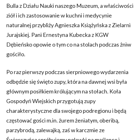
Bulla z Działu Nauki naszego Muzeum, a właściwości
ziół i ich zastosowanie w kuchni i medycynie
naturalnej przybliży Agnieszka Książyńska z Zielarni
Jurajskiej. Pani Ernestyna Kubecka z KGW
Dębieńsko opowie o tym co na stolach podczas żniw
gościło.
Po raz pierwszy podczas sierpniowego wydarzenia
odbędzie się święto zupy, która na dawnej wsi była
głównym posiłkiem królującym na stołach. Koła
Gospodyń Wiejskich przygotują zupy
charakterystyczne dla swojego podregionu i będą
częstować gości m.in. żurem żeniatym, oberibą,
parzybrodą, zalewajką, zaś w karczmie ze
Świerczyńca spróbujemy polewki na maślance i