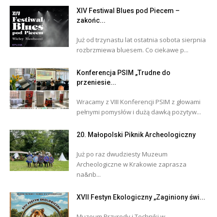
XIV Festiwal Blues pod Piecem –
zakońc...
Już od trzynastu lat ostatnia sobota sierpnia
rozbrzmiewa bluesem. Co ciekawe p...
Konferencja PSIM „Trudne do
przeniesie...
Wracamy z VIII Konferencji PSIM z głowami
pełnymi pomysłów i dużą dawką pozytyw...
20. Małopolski Piknik Archeologiczny
Już po raz dwudziesty Muzeum
Archeologiczne w Krakowie zaprasza
na&nb...
XVII Festyn Ekologiczny „Zaginiony świ...
Muzeum Przyrody i Techniki w