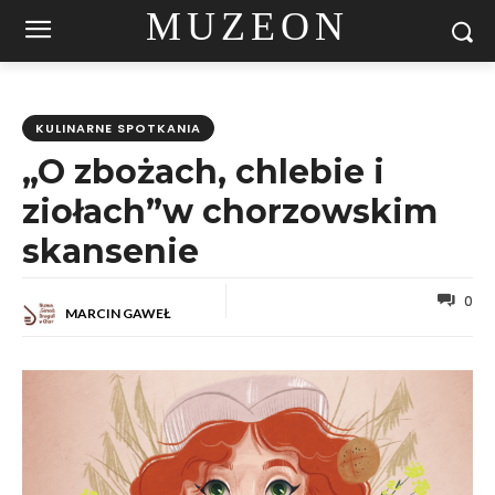
MUZEON
KULINARNE SPOTKANIA
„O zbożach, chlebie i
ziołach”w chorzowskim
skansenie
0
MARCIN GAWEŁ