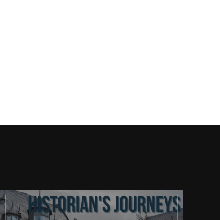
ona
ernetowa: