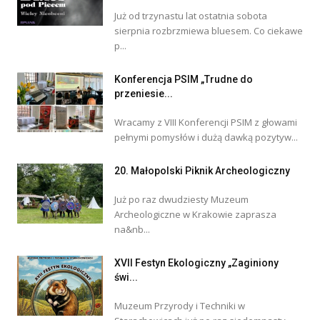
Już od trzynastu lat ostatnia sobota
sierpnia rozbrzmiewa bluesem. Co ciekawe
p...
Konferencja PSIM „Trudne do
przeniesie...
Wracamy z VIII Konferencji PSIM z głowami
pełnymi pomysłów i dużą dawką pozytyw...
20. Małopolski Piknik Archeologiczny
Już po raz dwudziesty Muzeum
Archeologiczne w Krakowie zaprasza
na&nb...
XVII Festyn Ekologiczny „Zaginiony
świ...
Muzeum Przyrody i Techniki w