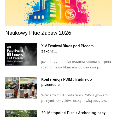
Naukowy Plac Zabaw 2026
XIV Festiwal Blues pod Piecem –
zakońc...
Już od trzynastu lat ostatnia sobota sierpnia
rozbrzmiewa bluesem. Co ciekawe p...
Konferencja PSIM „Trudne do
przeniesie...
Wracamy z VIII Konferencji PSIM z głowami
pełnymi pomysłów i dużą dawką pozytyw...
20. Małopolski Piknik Archeologiczny