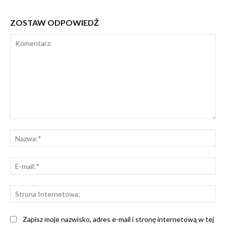
ZOSTAW ODPOWIEDŹ
Komentarz:
Na
E-
mai
St
Int
Zapisz moje nazwisko, adres e-mail i stronę internetową w tej