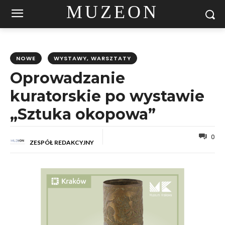
MUZEON
NOWE
WYSTAWY, WARSZTATY
Oprowadzanie
kuratorskie po wystawie
„Sztuka okopowa”
0
ZESPÓŁ REDAKCYJNY