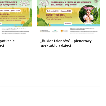
spotkanie
„Bukiet talentów” – plenerowy
eci
spektakl dla dzieci