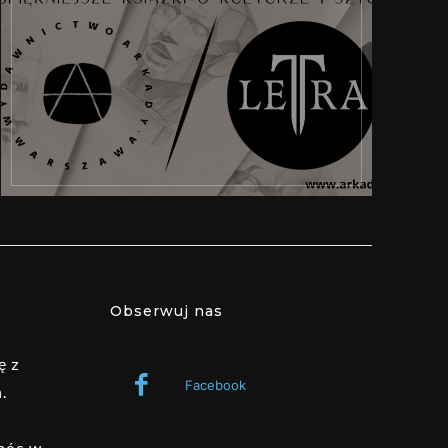
Obserwuj nas
ę z
Facebook
.
omóc w