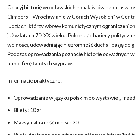
Odkryj historię wrocławskich himalaistów – zaprasz
Climbers – Wrocławianie w Górach Wysokich” w Centru
ludziach, którzy wbrew komunistycznym ograniczeniom
już w latach 70. XX wieku. Pokonując bariery polityczn
wolności, udowadniając niezłomność ducha i pasję do g
Podczas oprowadzania poznacie historie odważnych wsp
atmosferę tamtych wypraw.
Informacje praktyczne:
Oprowadzanie w języku polskim po wystawie „Free
Bilety: 10 zł
Maksymalna ilość miejsc: 20
Bilety dostępne pod adresem: https://bilety.io/hvO