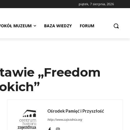
piątek, 7 sierpnia, 2026
OKÓŁ MUZEUM
BAZA WIEDZY
FORUM
tawie „Freedom
okich”
Ośrodek Pamięć i Przyszłość
http://www.zajezdnia.org