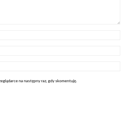
Naz
E-
mail
Str
Int
rzeglądarce na następny raz, gdy skomentuję.