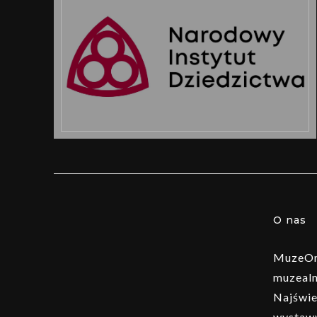
O nas
MuzeOn 
muzealn
Najświe
wystawy