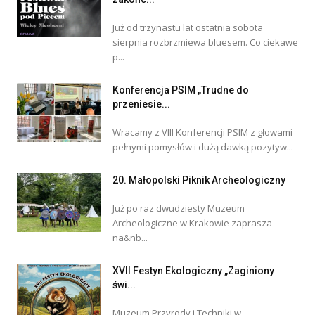
Już od trzynastu lat ostatnia sobota
sierpnia rozbrzmiewa bluesem. Co ciekawe
p...
Konferencja PSIM „Trudne do
przeniesie...
Wracamy z VIII Konferencji PSIM z głowami
pełnymi pomysłów i dużą dawką pozytyw...
20. Małopolski Piknik Archeologiczny
Już po raz dwudziesty Muzeum
Archeologiczne w Krakowie zaprasza
na&nb...
XVII Festyn Ekologiczny „Zaginiony
świ...
Muzeum Przyrody i Techniki w