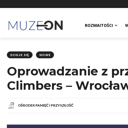
ROZMAITOŚCI
W
DZIEJE SIĘ
NOWE
Oprowadzanie z pr
Climbers – Wrocła
OŚRODEK PAMIĘĆ I PRZYSZŁOŚĆ