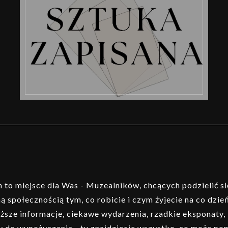
to miejsce dla Was - Muzealników, chcących podzielić si
ą społecznością tym, co robicie i czym żyjecie na co dzień
ższe informacje, ciekawe wydarzenia, rzadkie eksponaty,
 do wypożyczenia - tu znajdziecie wszystko, co może p