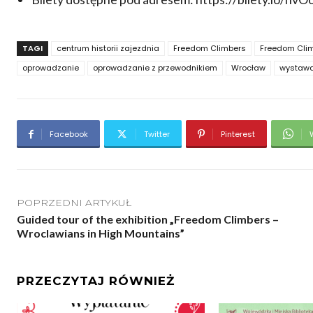
TAGI
centrum historii zajezdnia
Freedom Climbers
Freedom Clim
oprowadzanie
oprowadzanie z przewodnikiem
Wrocław
wystaw
Facebook
Twitter
Pinterest
POPRZEDNI ARTYKUŁ
Guided tour of the exhibition „Freedom Climbers –
Wroclawians in High Mountains”
PRZECZYTAJ RÓWNIEŻ