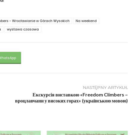
bers - Wrocławianie w Górach Wysokich
Na weekend
a
wystawa czasowa
WhatsApp
NASTĘPNY ARTYKUŁ
Екскурсія виставкою «Freedom Climbers –
вроцлавчани у високих горах» (українською мовою)