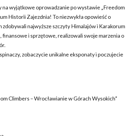
amy na wyjątkowe oprowadzanie po wystawie „Freedom
m Historii Zajezdnia! To niezwykła opowieść o
 zdobywali najwyższe szczyty Himalajów i Karakorum
e, finansowe i sprzętowe, realizowali swoje marzenia o
ór.
inaczy, zobaczycie unikalne eksponaty i poczujecie
dom Climbers – Wrocławianie w Górach Wysokich”
oa