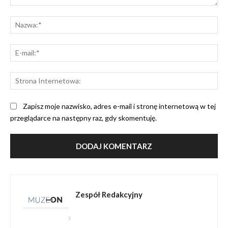
Komentarz:
Na
E-
mai
St
Int
Zapisz moje nazwisko, adres e-mail i stronę internetową w tej
przeglądarce na następny raz, gdy skomentuję.
Zespół Redakcyjny