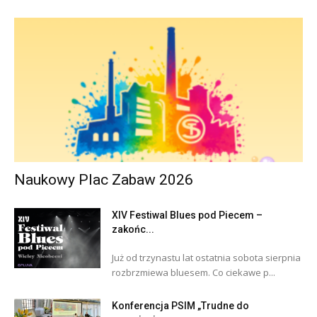
Naukowy Plac Zabaw 2026
XIV Festiwal Blues pod Piecem –
zakońc...
Już od trzynastu lat ostatnia sobota sierpnia
rozbrzmiewa bluesem. Co ciekawe p...
Konferencja PSIM „Trudne do