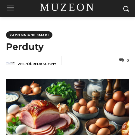
MUZEON
ZAPOMNIANE SMAKI
Perduty
0
ZESPÓŁ REDAKCYJNY