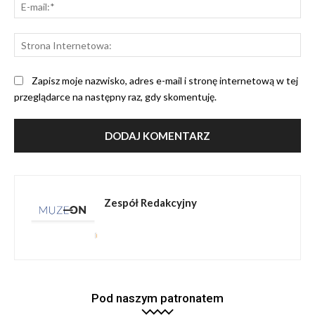
E-
mai
St
Int
Zapisz moje nazwisko, adres e-mail i stronę internetową w tej
przeglądarce na następny raz, gdy skomentuję.
Zespół Redakcyjny
Pod naszym patronatem