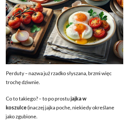
Perduty – nazwa już rzadko słyszana, brzmi więc
trochę dziwnie.
Co to takiego? – to po prostu
jajka w
koszulce
(inaczej jajka poche, niekiedy określane
jako zgubione.