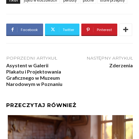
TAGI
jajka w koszulkach
perduty
poche
stare przepisy
Facebook
Twitter
Pinterest
POPRZEDNI ARTYKUŁ
NASTĘPNY ARTYKUŁ
Asystent w Galerii
Zderzenia
Plakatu i Projektowania
Graficznego w Muzeum
Narodowym w Poznaniu
PRZECZYTAJ RÓWNIEŻ