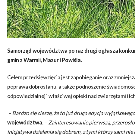
Samorząd województwa po raz drugi ogłasza konkurs
gmin z Warmii, Mazur i Powiśla.
Celem przedsięwzięcia jest zapobieganie oraz zmniejsz
poprawa dobrostanu, a także podnoszenie świadomoś
odpowiedzialnej i właściwej opieki nad zwierzętami i 
– Bardzo się cieszę, że to już druga edycja wyjątkoweg
województwa
. – Zainteresowanie pierwszą, przerosł
inicjatywa dzielenia się dobrem, z tymi którzy sami n