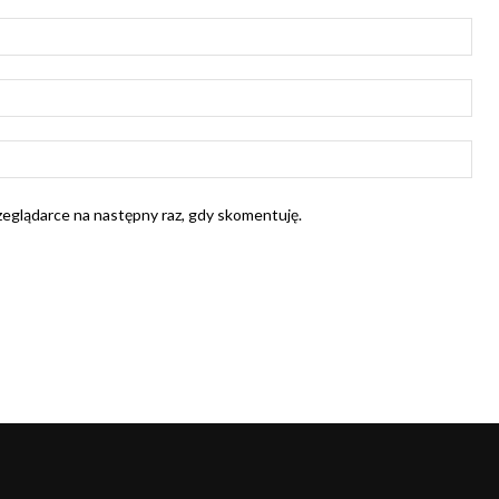
Naz
E-
mail
Str
Int
rzeglądarce na następny raz, gdy skomentuję.