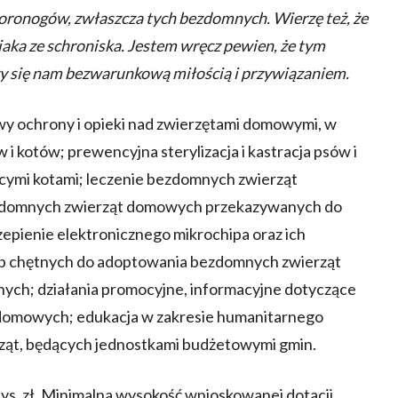
zworonogów, zwłaszcza tych bezdomnych. Wierzę też, że
iaka ze schroniska. Jestem wręcz pewien, że tym
y się nam bezwarunkową miłością i przywiązaniem.
wy ochrony i opieki nad zwierzętami domowymi, w
 i kotów; prewencyjna sterylizacja i kastracja psów i
ącymi kotami; leczenie bezdomnych zwierząt
zdomnych zwierząt domowych przekazywanych do
zepienie elektronicznego mikrochipa oraz ich
sób chętnych do adoptowania bezdomnych zwierząt
nych; działania promocyjne, informacyjne dotyczące
ząt domowych; edukacja w zakresie humanitarnego
rząt, będących jednostkami budżetowymi gmin.
tys. zł. Minimalna wysokość wnioskowanej dotacji