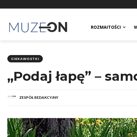
ROZMAITOŚCI
W
CIEKAWOSTKI
„Podaj łapę” – s
ZESPÓŁ REDAKCYJNY