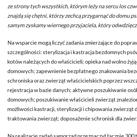
ze strony tych wszystkich, którym leży na sercu los c
znajdą się chętni, którzy zechcą przygarnąć do domu ps
samym zyskamy wiernego przyjaciela, który odwdzięcz
Na wsparcie mogą liczyć zadania zmierzające do popra
szczególności: sterylizacja i kastracja bezdomnych psów
kotów należących do właścicieli; opieka nad wolno żyj
domowych; zapewnienie bezpłatnego znakowania be
schroniska oraz zwierząt właścicielskich poprzez wszc
rejestracja w bazie danych; aktywne poszukiwanie o
domowych; poszukiwanie właścicieli zwierząt znalezio
możliwości kastracji, sterylizacji i chipowania zwier
traktowania zwierząt; doposażenie schronisk dla zwie
Na realizację zadań samorząd przeznaczył łącznie 300 