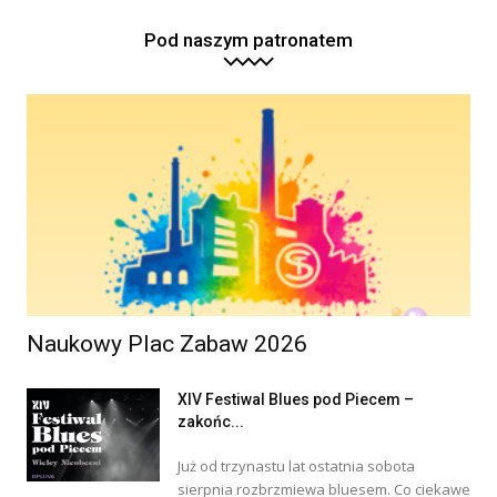
Pod naszym patronatem
Naukowy Plac Zabaw 2026
XIV Festiwal Blues pod Piecem –
zakońc...
Już od trzynastu lat ostatnia sobota
sierpnia rozbrzmiewa bluesem. Co ciekawe