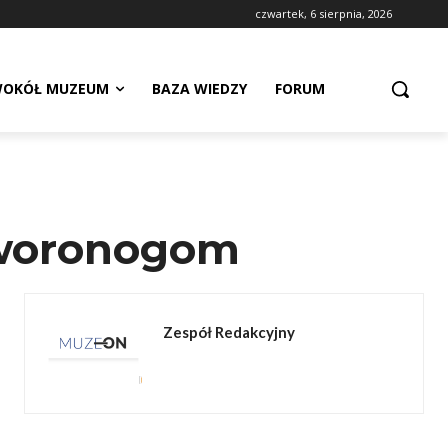
czwartek, 6 sierpnia, 2026
OKÓŁ MUZEUM
BAZA WIEDZY
FORUM
zworonogom
Zespół Redakcyjny