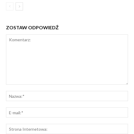
ZOSTAW ODPOWIEDŹ
Komentarz:
Na
E-
mai
St
Int