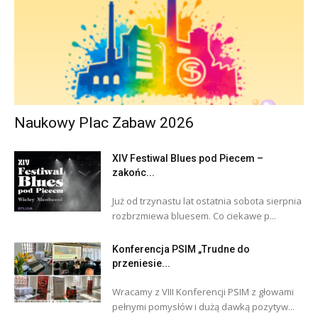
Naukowy Plac Zabaw 2026
XIV Festiwal Blues pod Piecem –
zakońc...
Już od trzynastu lat ostatnia sobota sierpnia
rozbrzmiewa bluesem. Co ciekawe p...
Konferencja PSIM „Trudne do
przeniesie...
Wracamy z VIII Konferencji PSIM z głowami
pełnymi pomysłów i dużą dawką pozytyw...