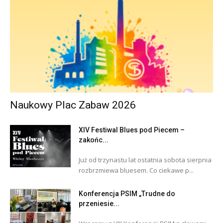
Naukowy Plac Zabaw 2026
XIV Festiwal Blues pod Piecem –
zakońc...
Już od trzynastu lat ostatnia sobota sierpnia
rozbrzmiewa bluesem. Co ciekawe p...
Konferencja PSIM „Trudne do
przeniesie...