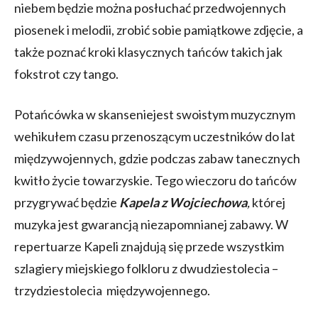
niebem będzie można posłuchać przedwojennych
piosenek i melodii, zrobić sobie pamiątkowe zdjęcie, a
także poznać kroki klasycznych tańców takich jak
fokstrot czy tango.
Potańcówka w skanseniejest swoistym muzycznym
wehikułem czasu przenoszącym uczestników do lat
międzywojennych, gdzie podczas zabaw tanecznych
kwitło życie towarzyskie. Tego wieczoru do tańców
przygrywać będzie
Kapela z Wojciechowa
,
której
muzyka jest gwarancją niezapomnianej zabawy. W
repertuarze Kapeli znajdują się przede wszystkim
szlagiery miejskiego folkloru z dwudziestolecia –
trzydziestolecia międzywojennego.