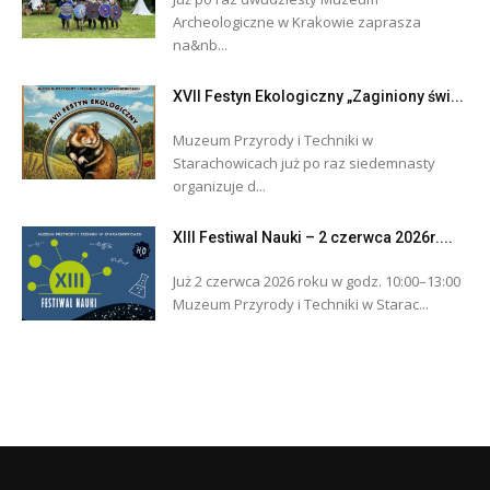
Archeologiczne w Krakowie zaprasza
na&nb...
XVII Festyn Ekologiczny „Zaginiony świ...
Muzeum Przyrody i Techniki w
Starachowicach już po raz siedemnasty
organizuje d...
XIII Festiwal Nauki – 2 czerwca 2026r....
Już 2 czerwca 2026 roku w godz. 10:00–13:00
Muzeum Przyrody i Techniki w Starac...