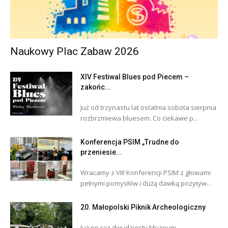
Naukowy Plac Zabaw 2026
XIV Festiwal Blues pod Piecem –
zakońc...
Już od trzynastu lat ostatnia sobota sierpnia
rozbrzmiewa bluesem. Co ciekawe p...
Konferencja PSIM „Trudne do
przeniesie...
Wracamy z VIII Konferencji PSIM z głowami
pełnymi pomysłów i dużą dawką pozytyw...
20. Małopolski Piknik Archeologiczny
Już po raz dwudziesty Muzeum