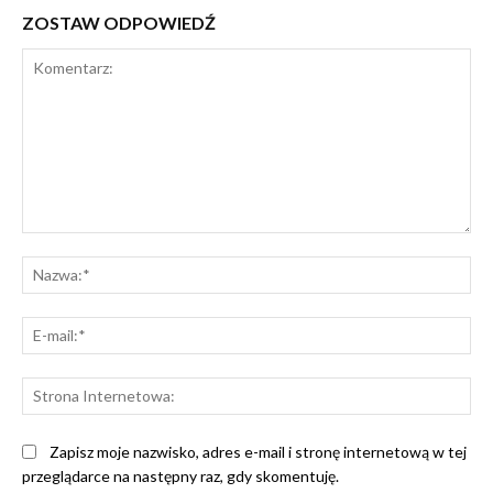
ZOSTAW ODPOWIEDŹ
Komentarz:
Na
E-
mai
St
Int
Zapisz moje nazwisko, adres e-mail i stronę internetową w tej
przeglądarce na następny raz, gdy skomentuję.