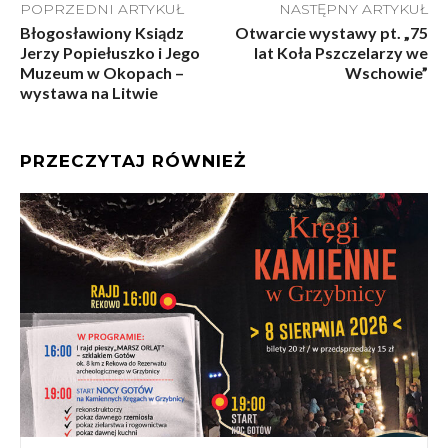
POPRZEDNI ARTYKUŁ
NASTĘPNY ARTYKUŁ
Błogosławiony Ksiądz
Otwarcie wystawy pt. „75
Jerzy Popiełuszko i Jego
lat Koła Pszczelarzy we
Muzeum w Okopach –
Wschowie”
wystawa na Litwie
PRZECZYTAJ RÓWNIEŻ