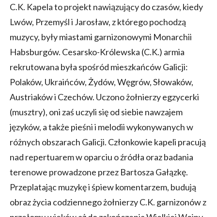
C.K. Kapela to projekt nawiązujący do czasów, kiedy
Lwów, Przemyśl i Jarosław, z którego pochodzą
muzycy, były miastami garnizonowymi Monarchii
Habsburgów. Cesarsko-Królewska (C.K.) armia
rekrutowana była spośród mieszkańców Galicji:
Polaków, Ukraińców, Żydów, Węgrów, Słowaków,
Austriaków i Czechów. Uczono żołnierzy egzycerki
(musztry), oni zaś uczyli się od siebie nawzajem
języków, a także pieśni i melodii wykonywanych w
różnych obszarach Galicji. Członkowie kapeli pracują
nad repertuarem w oparciu o źródła oraz badania
terenowe prowadzone przez Bartosza Gałązkę.
Przeplatając muzykę i śpiew komentarzem, budują
obraz życia codziennego żołnierzy C.K. garnizonów z
przełomu wieków aż do zakończenia Wielkiej Wojny.