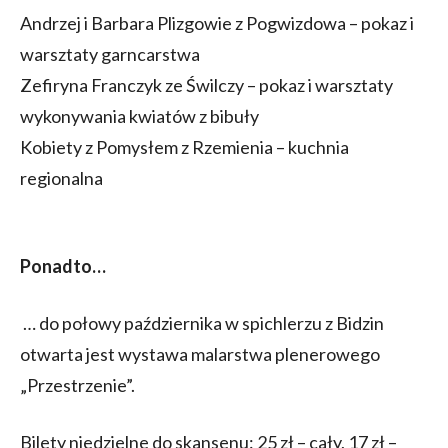
Andrzej i Barbara Plizgowie z Pogwizdowa – pokaz i
warsztaty garncarstwa
Zefiryna Franczyk ze Świlczy – pokaz i warsztaty
wykonywania kwiatów z bibuły
Kobiety z Pomysłem z Rzemienia – kuchnia
regionalna
Ponadto…
… do połowy października w spichlerzu z Bidzin
otwarta jest wystawa malarstwa plenerowego
„Przestrzenie”.
Bilety niedzielne do skansenu: 25 zł – cały, 17 zł –