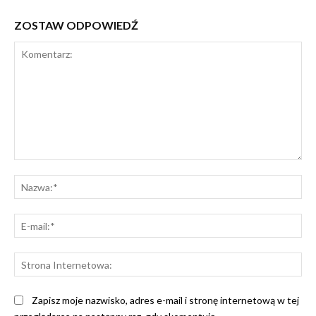
ZOSTAW ODPOWIEDŹ
Komentarz:
Na
E-
mai
St
Int
Zapisz moje nazwisko, adres e-mail i stronę internetową w tej