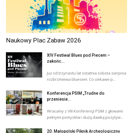
Naukowy Plac Zabaw 2026
XIV Festiwal Blues pod Piecem –
zakońc...
Już od trzynastu lat ostatnia sobota sierpnia
rozbrzmiewa bluesem. Co ciekawe p...
Konferencja PSIM „Trudne do
przeniesie...
Wracamy z VIII Konferencji PSIM z głowami
pełnymi pomysłów i dużą dawką pozytyw...
20. Małopolski Piknik Archeologiczny