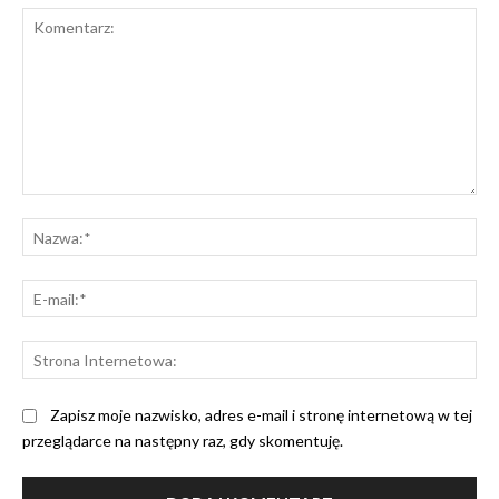
Komentarz:
Na
E-
mai
St
Int
Zapisz moje nazwisko, adres e-mail i stronę internetową w tej
przeglądarce na następny raz, gdy skomentuję.