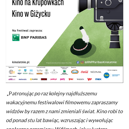
„P
atronując po raz kolejny najdłuższemu
wakacyjnemu festiwalowi filmowemu zapraszamy
widzów by razem z nami zmieniali świat. Kino robi to
od ponad stu lat bawiąc, wzruszając i wywołując