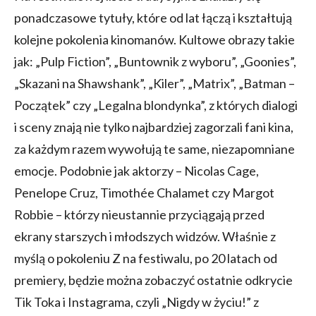
ponadczasowe tytuły, które od lat łączą i kształtują
kolejne pokolenia kinomanów. Kultowe obrazy takie
jak: „Pulp Fiction”, „Buntownik z wyboru”, „Goonies”,
„Skazani na Shawshank”, „Kiler”, „Matrix”, „Batman –
Początek” czy „Legalna blondynka”, z których dialogi
i sceny znają nie tylko najbardziej zagorzali fani kina,
za każdym razem wywołują te same, niezapomniane
emocje. Podobnie jak aktorzy – Nicolas Cage,
Penelope Cruz, Timothée Chalamet czy Margot
Robbie – którzy nieustannie przyciągają przed
ekrany starszych i młodszych widzów. Właśnie z
myślą o pokoleniu Z na festiwalu, po 20 latach od
premiery, będzie można zobaczyć ostatnie odkrycie
Tik Toka i Instagrama, czyli „Nigdy w życiu!” z