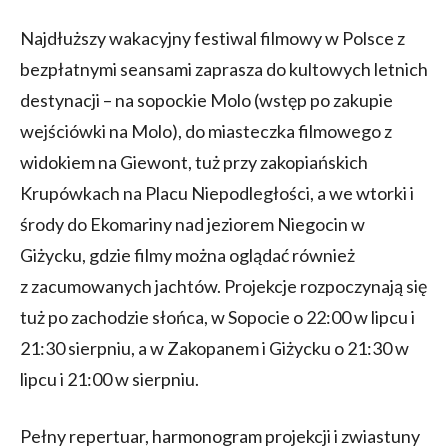
Najdłuższy wakacyjny festiwal filmowy w Polsce z
bezpłatnymi seansami zaprasza do kultowych letnich
destynacji – na sopockie Molo (wstęp po zakupie
wejściówki na Molo), do miasteczka filmowego z
widokiem na Giewont, tuż przy zakopiańskich
Krupówkach na Placu Niepodległości, a we wtorki i
środy do Ekomariny nad jeziorem Niegocin w
Giżycku, gdzie filmy można oglądać również
z zacumowanych jachtów. Projekcje rozpoczynają się
tuż po zachodzie słońca, w Sopocie o 22:00 w lipcu i
21:30 sierpniu, a w Zakopanem i Giżycku o 21:30 w
lipcu i 21:00 w sierpniu.
Pełny repertuar, harmonogram projekcji i zwiastuny