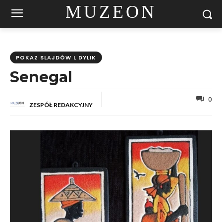
MUZEON
POKAZ SLAJDÓW L DYLIK
Senegal
0
ZESPÓŁ REDAKCYJNY