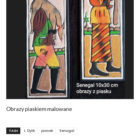
Obrazy piaskiem malowane
TAGI
L. Dylik
piasek
Senagal