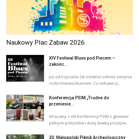
Naukowy Plac Zabaw 2026
XIV Festiwal Blues pod Piecem –
zakońc...
Już od trzynastu lat ostatnia sobota sierpnia
rozbrzmiewa bluesem. Co ciekawe p...
Konferencja PSIM „Trudne do
przeniesie...
Wracamy z VIII Konferencji PSIM z głowami
pełnymi pomysłów i dużą dawką pozytyw...
20. Małopolski Piknik Archeologiczny