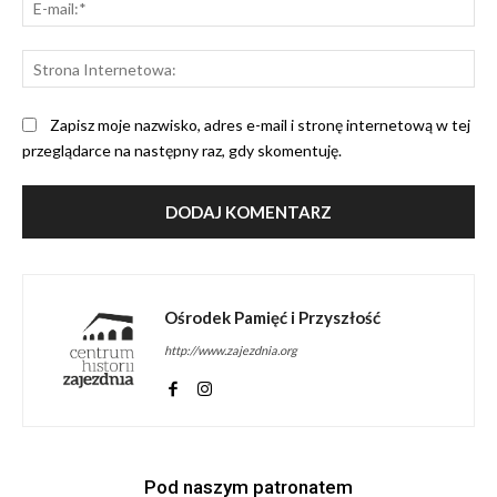
mai
St
Int
Zapisz moje nazwisko, adres e-mail i stronę internetową w tej
przeglądarce na następny raz, gdy skomentuję.
Ośrodek Pamięć i Przyszłość
http://www.zajezdnia.org
Pod naszym patronatem