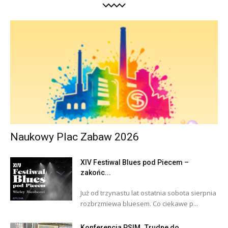
Naukowy Plac Zabaw 2026
XIV Festiwal Blues pod Piecem –
zakońc...
Już od trzynastu lat ostatnia sobota sierpnia
rozbrzmiewa bluesem. Co ciekawe p...
Konferencja PSIM „Trudne do