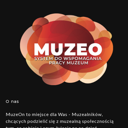
O nas
MuzeOn to miejsce dla Was - Muzealników,
chcących podzielić się z muzealną społecznością
tym, co robicie i czym żyjecie na co dzień.