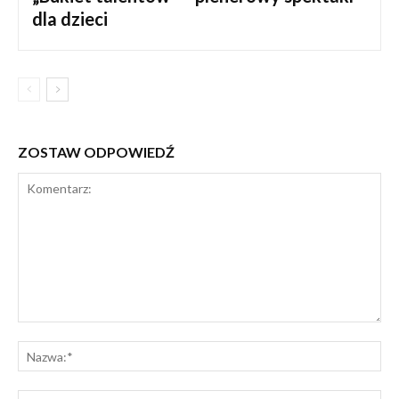
dla dzieci
ZOSTAW ODPOWIEDŹ
Komentarz:
Na
E-