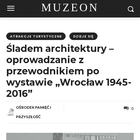
MUZEON
ATRAKCJE TURYSTYCZNE
DZIEJE SIĘ
Śladem architektury –
oprowadzanie z
przewodnikiem po
wystawie „Wrocław 1945-
2016”
OŚRODEK PAMIĘĆ I
0
PRZYSZŁOŚĆ