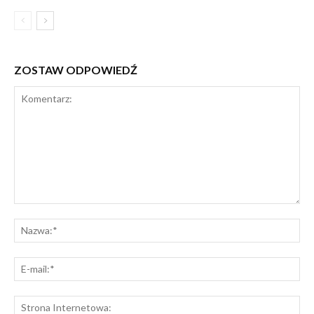
ZOSTAW ODPOWIEDŹ
Komentarz:
Na
E-
mai
St