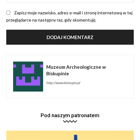
Int
Zapisz moje nazwisko, adres e-mail i stronę internetową w tej
przeglądarce na następny raz, gdy skomentuję.
Muzeum Archeologiczne w
Biskupinie
http://www.biskupin.pl
Pod naszym patronatem