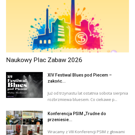
Naukowy Plac Zabaw 2026
XIV Festiwal Blues pod Piecem –
zakońc...
Już od trzynastu lat ostatnia sobota sierpnia
rozbrzmiewa bluesem. Co ciekawe p...
Konferencja PSIM „Trudne do
przeniesie...
Wracamy z VIII Konferencji PSIM z głowami