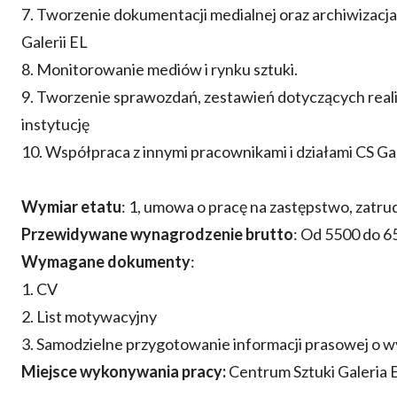
7. Tworzenie dokumentacji medialnej oraz archiwizacj
Galerii EL
8. Monitorowanie mediów i rynku sztuki.
9. Tworzenie sprawozdań, zestawień dotyczących reali
instytucję
10. Współpraca z innymi pracownikami i działami CS Ga
Wymiar etatu
: 1, umowa o pracę na zastępstwo, zatru
Przewidywane wynagrodzenie brutto
: Od 5500 do 6
Wymagane dokumenty
:
1. CV
2. List motywacyjny
3. Samodzielne przygotowanie informacji prasowej o w
Miejsce wykonywania pracy:
Centrum Sztuki Galeria EL