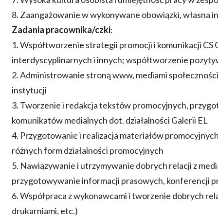
8. Zaangażowanie w wykonywane obowiązki, własna in
Zadania pracownika/czki
:
1. Współtworzenie strategii promocji i komunikacji CS
interdyscyplinarnych i innych; współtworzenie pozyty
2. Administrowanie stroną www, mediami społecznośc
instytucji
3. Tworzenie i redakcja tekstów promocyjnych, przy
komunikatów medialnych dot. działalności Galerii EL
4. Przygotowanie i realizacja materiałów promocyjnych, 
różnych form działalności promocyjnych
5. Nawiązywanie i utrzymywanie dobrych relacji z med
przygotowywanie informacji prasowych, konferencji p
6. Współpraca z wykonawcami i tworzenie dobrych relac
drukarniami, etc.)