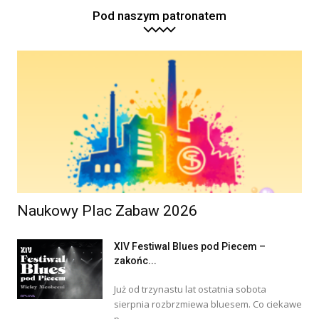
Pod naszym patronatem
Naukowy Plac Zabaw 2026
XIV Festiwal Blues pod Piecem –
zakońc...
Już od trzynastu lat ostatnia sobota
sierpnia rozbrzmiewa bluesem. Co ciekawe