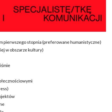
um pierwszego stopnia (preferowane humanistyczne)
piej w obszarze kultury)
piśmie
połecznościowymi
ress)
rojektów
jne
le