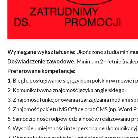
Wymagane wykształcenie
: Ukończone studia minim
Doświadczenie zawodowe
: Minimum 2 – letnie (najle
Preferowane kompetencje:
1. Biegłe posługiwanie się językiem polskim w mowie i 
2. Komunikatywna znajomość języka angielskiego
3. Znajomość funkcjonowania i zarządzania mediami s
4. Znajomość pakietu MS Office oraz CMS (np. Word P
5. Samodzielność i odpowiedzialność w realizowaniu p
6. Wysokie umiejętności interpersonalne i komunikacy
7. Wysoka kultura osobista i umiejętność pracy w zespo