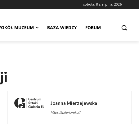
sobota, 8 sierpnia, 2026
OKÓŁ MUZEUM
BAZA WIEDZY
FORUM
ji
Joanna Mierzejewska
https://galeria-el.pl/