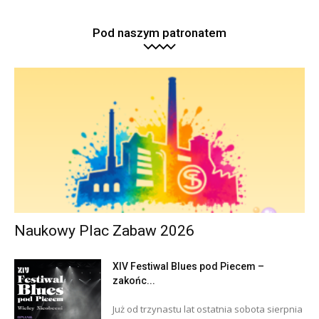
Pod naszym patronatem
Naukowy Plac Zabaw 2026
XIV Festiwal Blues pod Piecem –
zakońc...
Już od trzynastu lat ostatnia sobota sierpnia