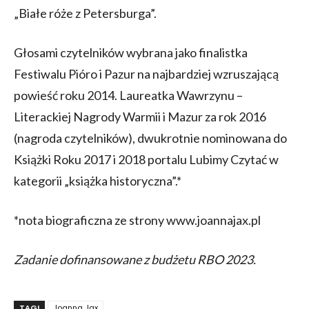
„Białe róże z Petersburga”.
Głosami czytelników wybrana jako finalistka
Festiwalu Pióro i Pazur na najbardziej wzruszającą
powieść roku 2014. Laureatka Wawrzynu –
Literackiej Nagrody Warmii i Mazur za rok 2016
(nagroda czytelników), dwukrotnie nominowana do
Książki Roku 2017 i 2018 portalu Lubimy Czytać w
kategorii „książka historyczna”.*
*nota biograficzna ze strony www.joannajax.pl
Zadanie dofinansowane z budżetu RBO 2023.
TAGI
Joanna Jax