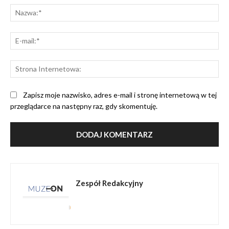
Na
E-
mai
St
Int
Zapisz moje nazwisko, adres e-mail i stronę internetową w tej
przeglądarce na następny raz, gdy skomentuję.
Zespół Redakcyjny