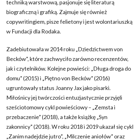
techniką warstwową, pasjonuje się literaturą
biograficzną i grafiką. Zajmuje się również
copywritingiem, pisze felietony i jest wolontariuszką
w Fundacji dla Rodaka.
Zadebiutowała w 2014 roku „Dziedzictwem von
Becków”, które zachwyciło zarówno recenzentów,
jak i czytelników. Kolejne powieści: „Długa droga do
domu” (2015) i „Piętno von Becków” (2016)
ugruntowały status Joanny Jax jako pisarki.
Miłośnicy jej twórczości entuzjastycznie przyjęli
sześciotomowy cykl powieściowy – „Zemsta i
przebaczenie” (2018), a także książkę „Syn
zakonnicy” (2018). W roku 2018 i 2019 ukazał się cykl
„Zanim nadejdzie jutro”, „Milczenie aniołów” oraz