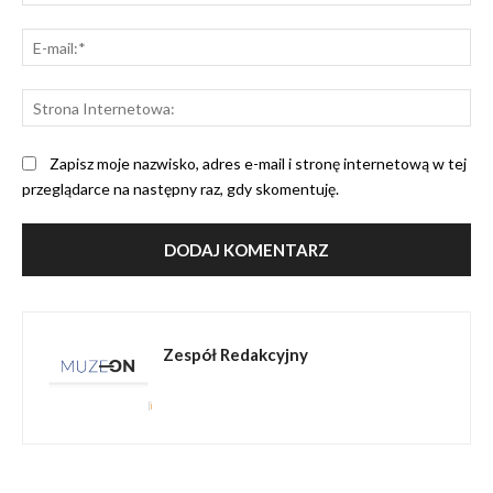
E-
mai
St
Int
Zapisz moje nazwisko, adres e-mail i stronę internetową w tej
przeglądarce na następny raz, gdy skomentuję.
Zespół Redakcyjny