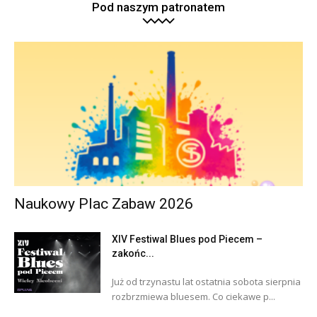
Pod naszym patronatem
Naukowy Plac Zabaw 2026
XIV Festiwal Blues pod Piecem –
zakońc...
Już od trzynastu lat ostatnia sobota sierpnia
rozbrzmiewa bluesem. Co ciekawe p...