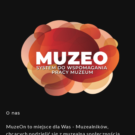
O nas
MuzeOn to miejsce dla Was - Muzealników,
chcących podzielić się z muzealną społecznością