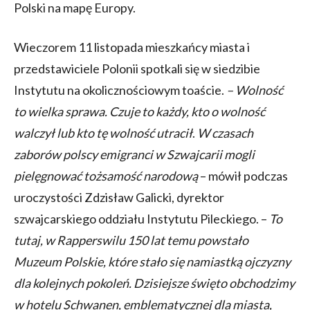
Polski na mapę Europy.
Wieczorem 11 listopada mieszkańcy miasta i
przedstawiciele Polonii spotkali się w siedzibie
Instytutu na okolicznościowym toaście.
– Wolność
to wielka sprawa. Czuje to każdy, kto o wolność
walczył lub kto tę wolność utracił
.
W czasach
zaborów polscy emigranci w Szwajcarii mogli
pielęgnować tożsamość narodową
– mówił podczas
uroczystości Zdzisław Galicki, dyrektor
szwajcarskiego oddziału Instytutu Pileckiego. –
To
tutaj, w Rapperswilu 150 lat temu powstało
Muzeum Polskie, które stało się namiastką ojczyzny
dla kolejnych pokoleń. Dzisiejsze święto obchodzimy
w hotelu Schwanen, emblematycznej dla miasta,