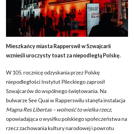
Mieszkańcy miasta Rapperswil w Szwajcarii
wznieśli uroczysty toast za niepodległą Polskę.
W 105. rocznicę odzyskania przez Polskę
niepodległości Instytut Pileckiego zaprosił
Szwajcarów do wspólnego świętowania. Na
bulwarze See Quai w Rapperswilu stanęła instalacja
Magna Res Libertas – wolność to wielka rzecz
,
opowiadająca o wysiłku polskiego społeczeństwa na
rzecz zachowania kultury narodowej i powrotu