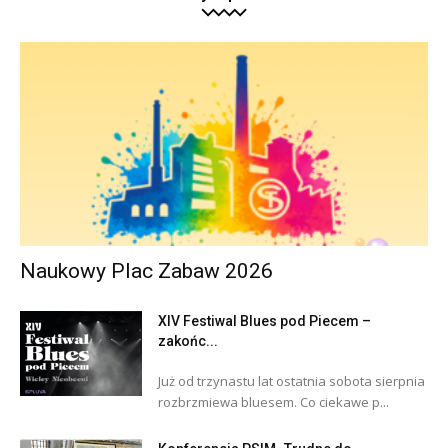
Naukowy Plac Zabaw 2026
XIV Festiwal Blues pod Piecem –
zakońc...
Już od trzynastu lat ostatnia sobota sierpnia
rozbrzmiewa bluesem. Co ciekawe p...