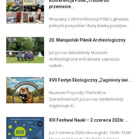
Konferencja PSIM „Trudne do
przeniesie...
Wracamy z VIII Konferencji PSIM z głowami
pełnymi pomysłów i dużą dawką pozytyw...
20. Małopolski Piknik Archeologiczny
Już po raz dwudziesty Muzeum
Archeologiczne w Krakowie zaprasza
na&nb...
XVII Festyn Ekologiczny „Zaginiony świ...
Muzeum Przyrody i Techniki w
Starachowicach już po raz siedemnasty
organizuje d...
XIII Festiwal Nauki – 2 czerwca 2026r....
Już 2 czerwca 2026 roku w godz. 10:00–13:00
Muzeum Przyrody i Techniki w Starac...