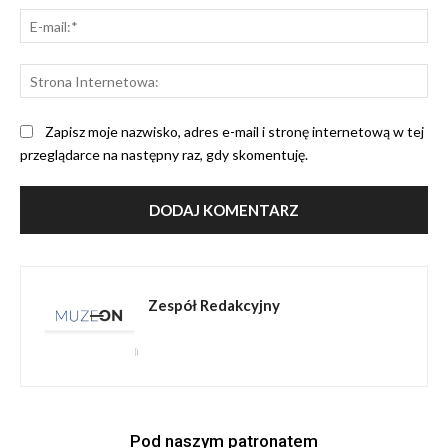
E-
mai
St
Int
Zapisz moje nazwisko, adres e-mail i stronę internetową w tej
przeglądarce na następny raz, gdy skomentuję.
Zespół Redakcyjny
Pod naszym patronatem