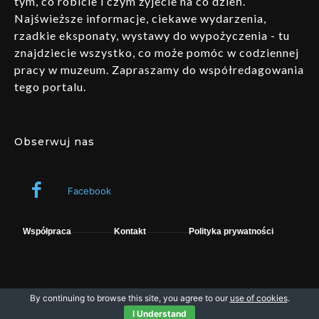
tym, co robicie i czym żyjecie na co dzień.
Najświeższe informacje, ciekawe wydarzenia,
rzadkie eksponaty, wystawy do wypożyczenia - tu
znajdziecie wszystko, co może pomóc w codziennej
pracy w muzeum. Zapraszamy do współredagowania
tego portalu.
Obserwuj nas
Facebook
Współpraca
Kontakt
Polityka prywatności
By continuing to browse this site, you agree to our
use of cookies
.
Wszelkie prawa zastrzeżone © fpsystem. Powered by Muzeo.
I Understand