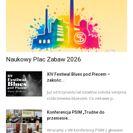
Naukowy Plac Zabaw 2026
XIV Festiwal Blues pod Piecem –
zakońc...
Już od trzynastu lat ostatnia sobota sierpnia
rozbrzmiewa bluesem. Co ciekawe p...
Konferencja PSIM „Trudne do
przeniesie...
Wracamy z VIII Konferencji PSIM z głowami