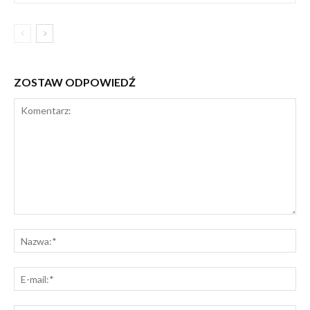
ZOSTAW ODPOWIEDŹ
Komentarz:
Na
E-
mai