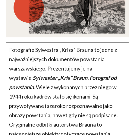
Fotografie Sylwestra „Krisa” Brauna to jedne z
najważniejszych dokumentów powstania
warszawskiego. Prezentujemy je na
wystawie
Sylwester „Kris” Braun. Fotograf od
powstania
. Wiele z wykonanych przez niego w
1944 roku kadrów stało się ikonami. Są
przywoływane i szeroko rozpoznawalne jako
obrazy powstania, nawet gdy nie są podpisane.
Oryginalne odbitki autorstwa Brauna to
najcenniejsze obiekty dotyczące powstania