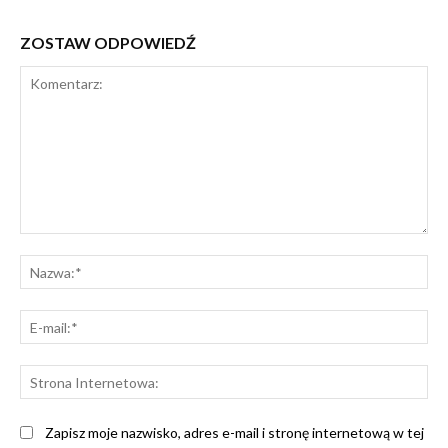
ZOSTAW ODPOWIEDŹ
Komentarz:
Na
E-
mai
St
Int
Zapisz moje nazwisko, adres e-mail i stronę internetową w tej