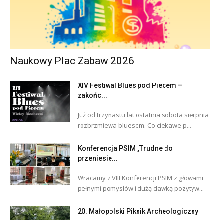
Naukowy Plac Zabaw 2026
XIV Festiwal Blues pod Piecem –
zakońc...
Już od trzynastu lat ostatnia sobota sierpnia
rozbrzmiewa bluesem. Co ciekawe p...
Konferencja PSIM „Trudne do
przeniesie...
Wracamy z VIII Konferencji PSIM z głowami
pełnymi pomysłów i dużą dawką pozytyw...
20. Małopolski Piknik Archeologiczny