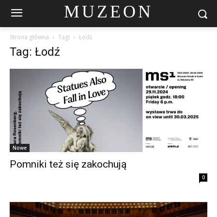
MUZEON
Strona główna
Tagi
Łodź
Tag: Łodź
Nowe
Pomniki też się zakochują
0