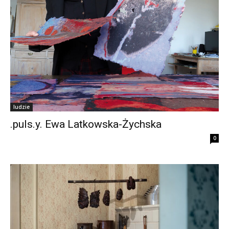
ludzie
.puls.y. Ewa Latkowska-Żychska
0