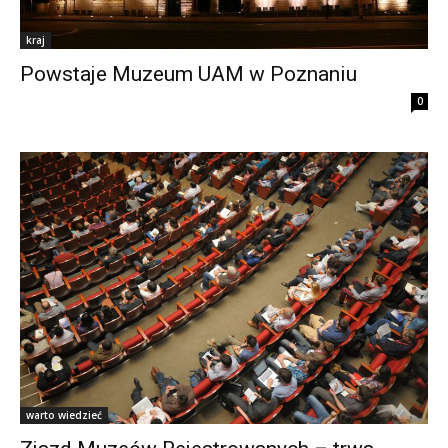
kraj
Powstaje Muzeum UAM w Poznaniu
0
warto wiedzieć