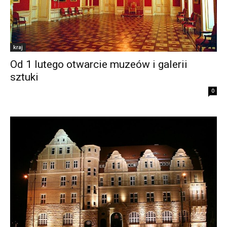
kraj
Od 1 lutego otwarcie muzeów i galerii
sztuki
0