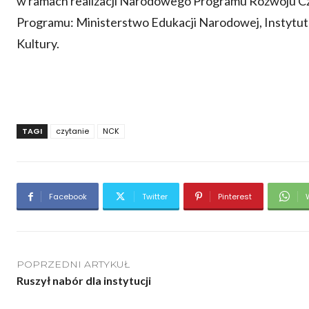
w ramach realizacji Narodowego Programu Rozwoju Czy
Programu: Ministerstwo Edukacji Narodowej, Instytu
Kultury.
TAGI
czytanie
NCK
Facebook
Twitter
Pinterest
POPRZEDNI ARTYKUŁ
Ruszył nabór dla instytucji