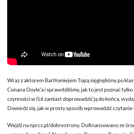
Wraz z aktorem Bartłomiejem Topą sięgnęliśmy po klasy
Conana Doyle’a i sprawdziliśmy, jak to jest poznać tylko 
czynności w 0,6 zamiast doprowadzić ją do końca, wydaj
Dowiedz się, jak w prosty sposób wprowadzić czytanie 
Wejdź na nprcz.pl/dobrestrony. Dofinansowano ze śr