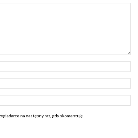
Naz
E-
mail
Str
Int
rzeglądarce na następny raz, gdy skomentuję.