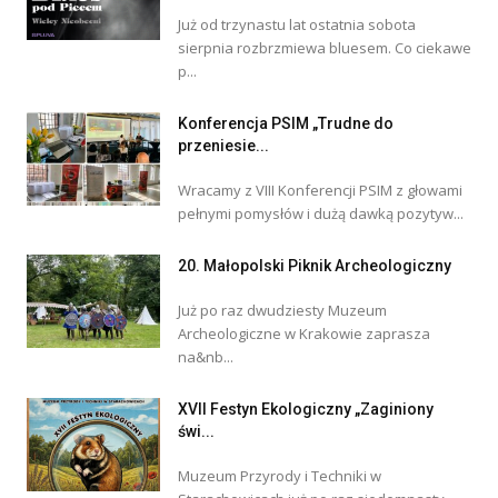
Już od trzynastu lat ostatnia sobota
sierpnia rozbrzmiewa bluesem. Co ciekawe
p...
Konferencja PSIM „Trudne do
przeniesie...
Wracamy z VIII Konferencji PSIM z głowami
pełnymi pomysłów i dużą dawką pozytyw...
20. Małopolski Piknik Archeologiczny
Już po raz dwudziesty Muzeum
Archeologiczne w Krakowie zaprasza
na&nb...
XVII Festyn Ekologiczny „Zaginiony
świ...
Muzeum Przyrody i Techniki w