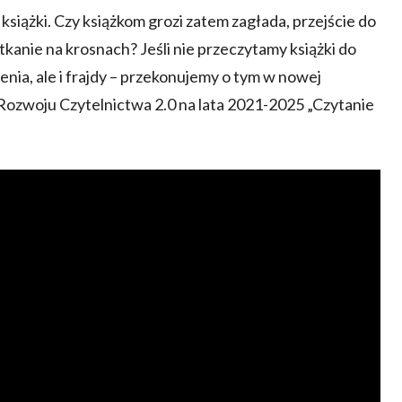
książki. Czy książkom grozi zatem zagłada, przejście do
 tkanie na krosnach? Jeśli nie przeczytamy książki do
nia, ale i frajdy – przekonujemy o tym w nowej
ozwoju Czytelnictwa 2.0 na lata 2021-2025 „Czytanie