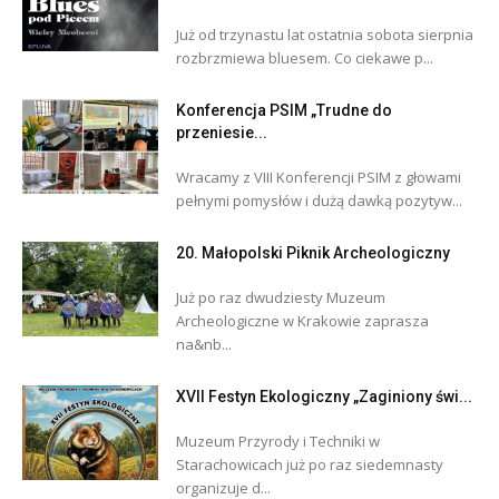
Już od trzynastu lat ostatnia sobota sierpnia
rozbrzmiewa bluesem. Co ciekawe p...
Konferencja PSIM „Trudne do
przeniesie...
Wracamy z VIII Konferencji PSIM z głowami
pełnymi pomysłów i dużą dawką pozytyw...
20. Małopolski Piknik Archeologiczny
Już po raz dwudziesty Muzeum
Archeologiczne w Krakowie zaprasza
na&nb...
XVII Festyn Ekologiczny „Zaginiony świ...
Muzeum Przyrody i Techniki w
Starachowicach już po raz siedemnasty
organizuje d...