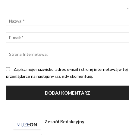
Komentarz:
Na
E-
mai
St
Int
Zapisz moje nazwisko, adres e-mail i stronę internetową w tej
przeglądarce na następny raz, gdy skomentuję.
Zespół Redakcyjny