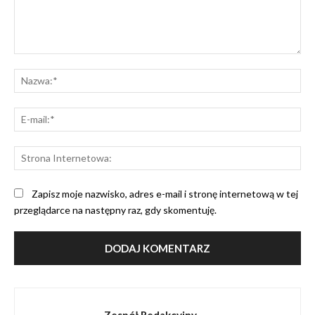
Komentarz:
Na
E-
mai
St
Int
Zapisz moje nazwisko, adres e-mail i stronę internetową w tej
przeglądarce na następny raz, gdy skomentuję.