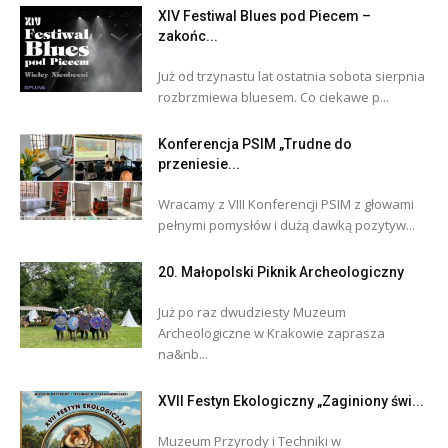
XIV Festiwal Blues pod Piecem –
zakońc...
Już od trzynastu lat ostatnia sobota sierpnia
rozbrzmiewa bluesem. Co ciekawe p...
Konferencja PSIM „Trudne do
przeniesie...
Wracamy z VIII Konferencji PSIM z głowami
pełnymi pomysłów i dużą dawką pozytyw...
20. Małopolski Piknik Archeologiczny
Już po raz dwudziesty Muzeum
Archeologiczne w Krakowie zaprasza
na&nb...
XVII Festyn Ekologiczny „Zaginiony świ...
Muzeum Przyrody i Techniki w