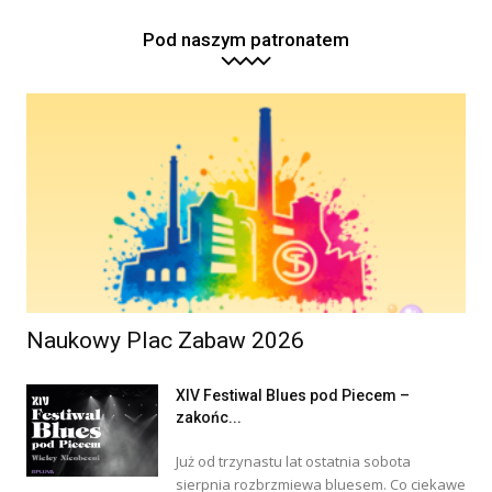
Pod naszym patronatem
Naukowy Plac Zabaw 2026
XIV Festiwal Blues pod Piecem –
zakońc...
Już od trzynastu lat ostatnia sobota
sierpnia rozbrzmiewa bluesem. Co ciekawe