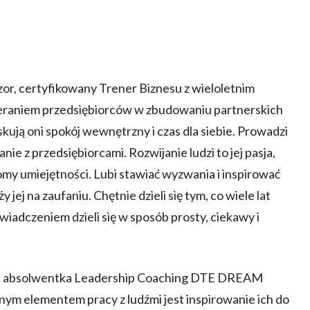
zor, certyfikowany Trener Biznesu z wieloletnim
eraniem przedsiębiorców w zbudowaniu partnerskich
skują oni spokój wewnętrzny i czas dla siebie. Prowadzi
ie z przedsiębiorcami. Rozwijanie ludzi to jej pasja,
iomy umiejętności. Lubi stawiać wyzwania i inspirować
jej na zaufaniu. Chętnie dzieli się tym, co wiele lat
wiadczeniem dzieli się w sposób prosty, ciekawy i
ach, absolwentka Leadership Coaching DTE DREAM
 elementem pracy z ludźmi jest inspirowanie ich do