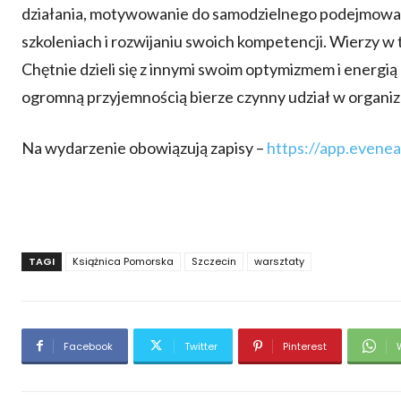
działania, motywowanie do samodzielnego podejmowania
szkoleniach i rozwijaniu swoich kompetencji. Wierzy w t
Chętnie dzieli się z innymi swoim optymizmem i energią 
ogromną przyjemnością bierze czynny udział w organ
Na wydarzenie obowiązują zapisy –
https://app.evene
TAGI
Książnica Pomorska
Szczecin
warsztaty
Facebook
Twitter
Pinterest