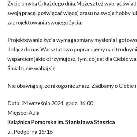
Życie umyka Ci każdego dnia.Możesz też wybrać świadomi
swoją pracę, poświęcać więcej czasu na swoje hobby lu
zaprojektowania swojego życia.
Projektowanie życia wymaga zmiany myślenia i gotowości
dołącz do nas.Warsztatowo popracujemy nad trudnymi 
wsparciem jakie otrzymujesz, tym, co jest dla Ciebie 
Śmiało, nie wahaj się.
Nie obawiaj się, że nikogo nie znasz. Zadbamy o Ciebie i
Data: 24 września 2024, godz. 16:00
Miejsce: Aula
Książnica Pomorska im. Stanisława Staszica
ul. Podgórna 15/16