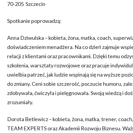
70-205 Szczecin
Spotkanie poprowadzą:
Anna Dziwulska – kobieta, żona, matka, coach, superwi
doświadczeniem menadżera. Na co dzień zajmuje wspi
relacji z klientami oraz pracownikami. Dzięki temu odzy
szkolenia, warsztaty rozwojowe oraz pracuje indywidulan
uwielbia patrzeć, jak ludzie wspinają się na wyższe poz
do zmiany. Ceni sobie szczerość, poczucie humoru, zależy 
zdobywała, ćwiczyła i pielęgnowała. Swoją wiedzą i doś
zrozumiały.
Dorota Betlewicz – kobieta, żona, matka, trener, co
TEAM EXPERTS oraz Akademii Rozwoju Biznesu. Ważnym