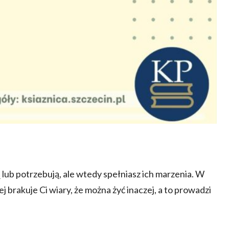
lub potrzebują, ale wtedy spełniasz ich marzenia. W
 brakuje Ci wiary, że można żyć inaczej, a to prowadzi