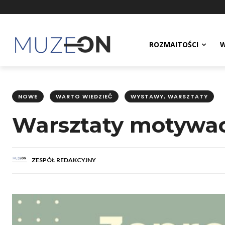
ROZMAITOŚCI
W
NOWE
WARTO WIEDZIEĆ
WYSTAWY, WARSZTATY
Warsztaty motywacy
ZESPÓŁ REDAKCYJNY