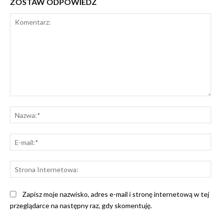
ZOSTAW ODPOWIEDŹ
Komentarz:
Na
E-
mai
St
Int
Zapisz moje nazwisko, adres e-mail i stronę internetową w tej
przeglądarce na następny raz, gdy skomentuję.