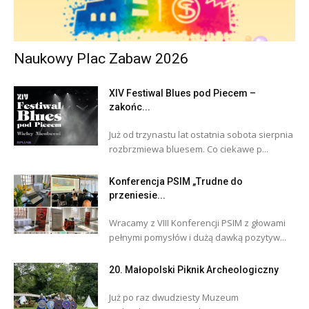
Naukowy Plac Zabaw 2026
XIV Festiwal Blues pod Piecem –
zakońc...
Już od trzynastu lat ostatnia sobota sierpnia
rozbrzmiewa bluesem. Co ciekawe p...
Konferencja PSIM „Trudne do
przeniesie...
Wracamy z VIII Konferencji PSIM z głowami
pełnymi pomysłów i dużą dawką pozytyw...
20. Małopolski Piknik Archeologiczny
Już po raz dwudziesty Muzeum