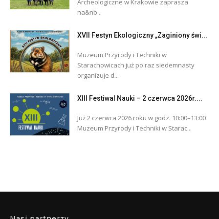
Archeologiczne w Krakowie zaprasza
na&nb...
XVII Festyn Ekologiczny „Zaginiony świ...
Muzeum Przyrody i Techniki w
Starachowicach już po raz siedemnasty
organizuje d...
XIII Festiwal Nauki – 2 czerwca 2026r....
Już 2 czerwca 2026 roku w godz. 10:00–13:00
Muzeum Przyrody i Techniki w Starac...
Nasi partnerzy