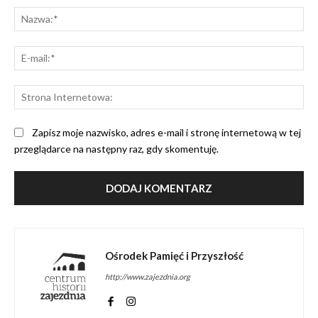
Na
E-
mai
St
Int
Zapisz moje nazwisko, adres e-mail i stronę internetową w tej
przeglądarce na następny raz, gdy skomentuję.
Ośrodek Pamięć i Przyszłość
http://www.zajezdnia.org