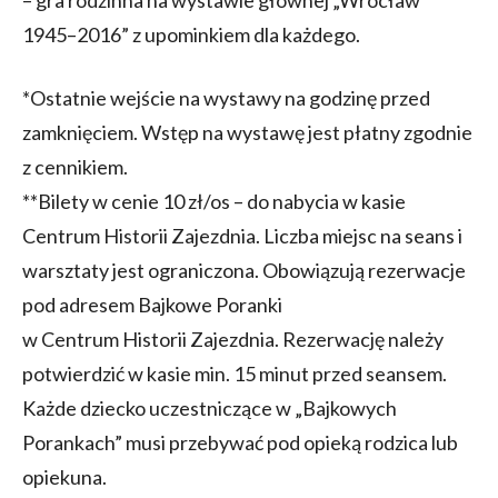
– gra rodzinna na wystawie głównej „Wrocław
1945–2016” z upominkiem dla każdego.
*Ostatnie wejście na wystawy na godzinę przed
zamknięciem. Wstęp na wystawę jest płatny zgodnie
z cennikiem.
**Bilety w cenie 10 zł/os – do nabycia w kasie
Centrum Historii Zajezdnia. Liczba miejsc na seans i
warsztaty jest ograniczona. Obowiązują rezerwacje
pod adresem Bajkowe Poranki
w Centrum Historii Zajezdnia. Rezerwację należy
potwierdzić w kasie min. 15 minut przed seansem.
Każde dziecko uczestniczące w „Bajkowych
Porankach” musi przebywać pod opieką rodzica lub
opiekuna.