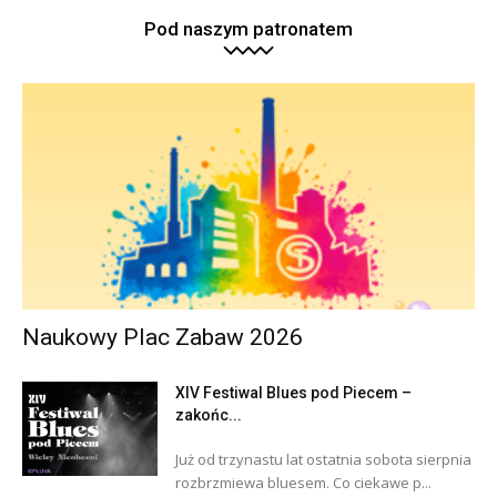
Pod naszym patronatem
Naukowy Plac Zabaw 2026
XIV Festiwal Blues pod Piecem –
zakońc...
Już od trzynastu lat ostatnia sobota sierpnia
rozbrzmiewa bluesem. Co ciekawe p...