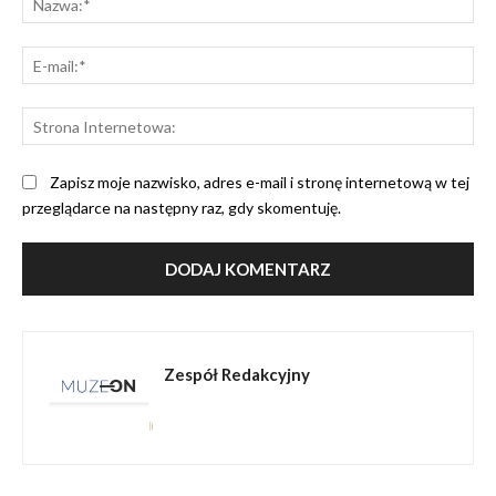
E-
mai
St
Int
Zapisz moje nazwisko, adres e-mail i stronę internetową w tej
przeglądarce na następny raz, gdy skomentuję.
Zespół Redakcyjny